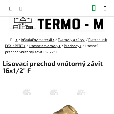
Prejsť
NÁKUP
na
obsah
KOŠÍK
Domov
/
Inštalačný materiál
/
Tvarovky a rúry
/
Plastohliník
PEX / PERT
/
Lisovacie tvarovky
/
Prechody
/
Lisovací
prechod vnútorný závit 16x1/2" F
Lisovací prechod vnútorný závit
16x1/2" F