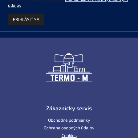
údajov
.
PRIHLÁSIŤ SA
Z
á
p
ä
t
i
e
Zákaznícky servis
Obchodné podmienky
Ochrana osobných údajov
Cookies