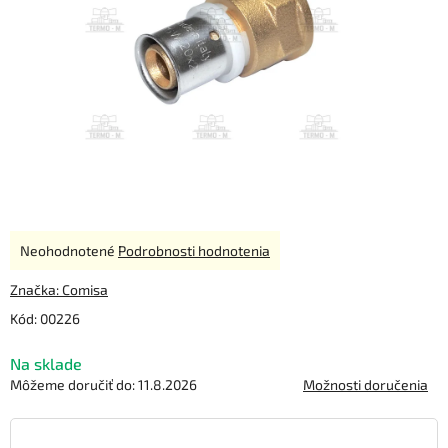
Priemerné
Neohodnotené
Podrobnosti hodnotenia
hodnotenie
produktu
Značka:
Comisa
je
Kód:
00226
0,0
z
Na sklade
5
hviezdičiek.
Môžeme doručiť do:
11.8.2026
Možnosti doručenia