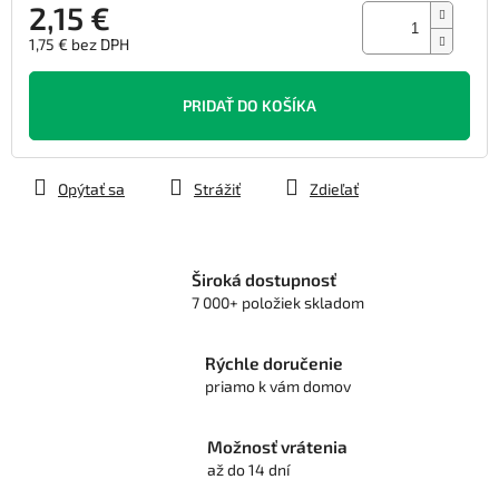
2,15 €
1,75 € bez DPH
Jednotková
cena:
PRIDAŤ DO KOŠÍKA
Opýtať sa
Strážiť
Zdieľať
Široká dostupnosť
7 000+ položiek skladom
Rýchle doručenie
priamo k vám domov
Možnosť vrátenia
až do 14 dní