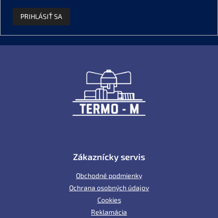
PRIHLÁSIŤ SA
Z
á
p
ä
t
i
e
Zákaznícky servis
Obchodné podmienky
Ochrana osobných údajov
Cookies
Reklamácia