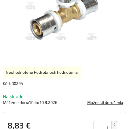
Priemerné
Neohodnotené
Podrobnosti hodnotenia
hodnotenie
produktu
Kód:
00294
je
0,0
Na sklade
z
Môžeme doručiť do:
10.8.2026
Možnosti doručenia
5
hviezdičiek.
8,83 €