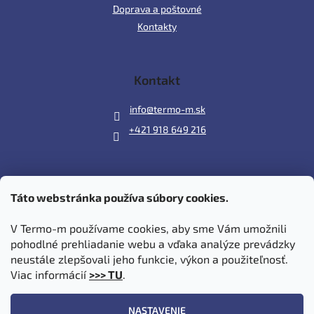
Doprava a poštovné
Kontakty
Kontakt
info
@
termo-m.sk
+421 918 649 216
Táto webstránka používa súbory cookies.
Prijímame online platby
V Termo-m používame cookies, aby sme Vám umožnili
pohodlné prehliadanie webu a vďaka analýze prevádzky
neustále zlepšovali jeho funkcie, výkon a použiteľnosť.
Viac informácií
>>> TU
.
Vytvoril Shoptet
|
Upravil Balkys
NASTAVENIE