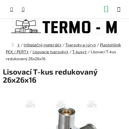
Prejsť
NÁKUP
na
obsah
KOŠÍK
Domov
/
Inštalačný materiál
/
Tvarovky a rúry
/
Plastohliník
PEX / PERT
/
Lisovacie tvarovky
/
T-kusy
/
Lisovací T-kus
redukovaný 26x26x16
Lisovací T-kus redukovaný
26x26x16