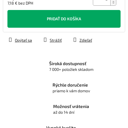
7,18 € bez DPH
Jednotková
cena:
PRIDAŤ DO KOŠÍKA
Opýtať sa
Strážiť
Zdieľať
Široká dostupnosť
7 000+ položiek skladom
Rýchle doručenie
priamo k vám domov
Možnosť vrátenia
až do 14 dní
Vysoká kvalita