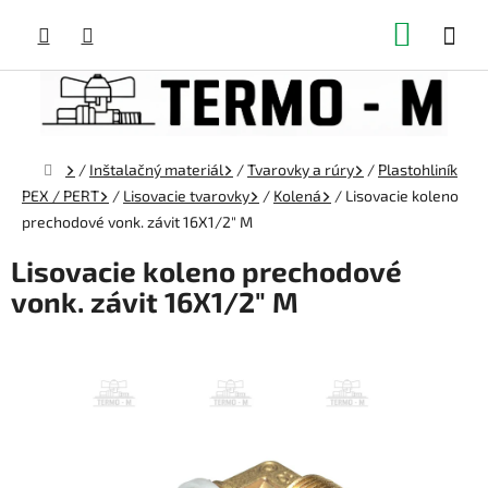
Prejsť
NÁKUP
na
obsah
KOŠÍK
Domov
/
Inštalačný materiál
/
Tvarovky a rúry
/
Plastohliník
PEX / PERT
/
Lisovacie tvarovky
/
Kolená
/
Lisovacie koleno
prechodové vonk. závit 16X1/2" M
Lisovacie koleno prechodové
vonk. závit 16X1/2" M