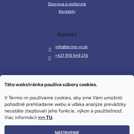
Doprava a poštovné
Kontakty
Kontakt
info
@
termo-m.sk
+421 918 649 216
Táto webstránka používa súbory cookies.
Prijímame online platby
V Termo-m používame cookies, aby sme Vám umožnili
pohodlné prehliadanie webu a vďaka analýze prevádzky
neustále zlepšovali jeho funkcie, výkon a použiteľnosť.
Viac informácií
>>> TU
.
Vytvoril Shoptet
|
Upravil Balkys
NASTAVENIE