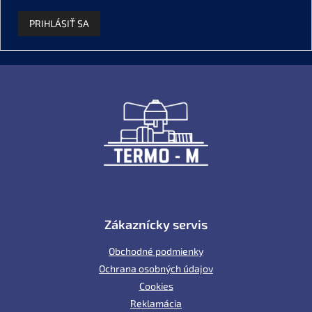
PRIHLÁSIŤ SA
Z
á
p
ä
t
i
e
Zákaznícky servis
Obchodné podmienky
Ochrana osobných údajov
Cookies
Reklamácia