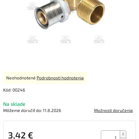
Priemerné
Neohodnotené
Podrobnosti hodnotenia
hodnotenie
produktu
Kód:
00246
je
0,0
Na sklade
z
Môžeme doručiť do:
11.8.2026
Možnosti doručenia
5
hviezdičiek.
3,42 €