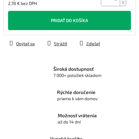
2,78 € bez DPH
Jednotková
cena:
PRIDAŤ DO KOŠÍKA
Opýtať sa
Strážiť
Zdieľať
Široká dostupnosť
7 000+ položiek skladom
Rýchle doručenie
priamo k vám domov
Možnosť vrátenia
až do 14 dní
Vysoká kvalita