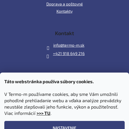
Doprava a poštovné
Kontakty
Kontakt
info
@
termo-m.sk
+421 918 649 216
Táto webstránka používa súbory cookies.
Prijímame online platby
V Termo-m používame cookies, aby sme Vám umožnili
pohodlné prehliadanie webu a vďaka analýze prevádzky
neustále zlepšovali jeho funkcie, výkon a použiteľnosť.
Viac informácií
>>> TU
.
Vytvoril Shoptet
|
Upravil Balkys
NASTAVENIE