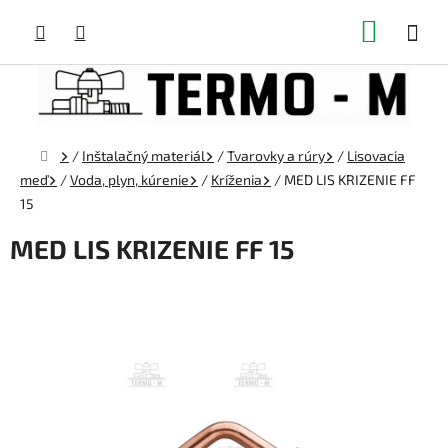
Prejsť
NÁKUP
na
obsah
KOŠÍK
Domov
/
Inštalačný materiál
/
Tvarovky a rúry
/
Lisovacia
meď
/
Voda, plyn, kúrenie
/
Kríženia
/
MED LIS KRIZENIE FF
15
MED LIS KRIZENIE FF 15