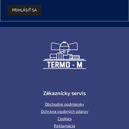
PRIHLÁSIŤ SA
Z
á
p
ä
t
i
e
Zákaznícky servis
Obchodné podmienky
Ochrana osobných údajov
Cookies
Reklamácia