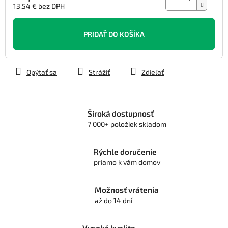
13,54 € bez DPH
Jednotková
cena:
PRIDAŤ DO KOŠÍKA
Opýtať sa
Strážiť
Zdieľať
Široká dostupnosť
7 000+ položiek skladom
Rýchle doručenie
priamo k vám domov
Možnosť vrátenia
až do 14 dní