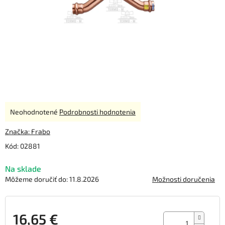
Priemerné
Neohodnotené
Podrobnosti hodnotenia
hodnotenie
produktu
Značka:
Frabo
je
Kód:
02881
0,0
z
Na sklade
5
hviezdičiek.
Môžeme doručiť do:
11.8.2026
Možnosti doručenia
16,65 €