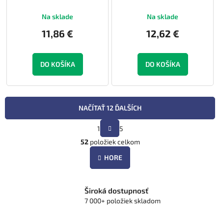
Na sklade
Na sklade
11,86 €
12,62 €
DO KOŠÍKA
DO KOŠÍKA
NAČÍTAŤ 12 ĎALŠÍCH
S
1
5
t
O
r
52
položiek celkom
v
á
l
n
HORE
á
k
d
o
v
a
a
Široká dostupnosť
c
n
7 000+ položiek skladom
i
i
e
e