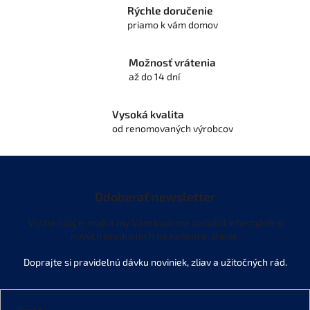
p
Rýchle doručenie
r
priamo k vám domov
v
k
y
Možnosť vrátenia
v
až do 14 dní
ý
p
i
Vysoká kvalita
s
od renomovaných výrobcov
u
Odoberať newsletter
Vložte svoj e-mail a my Vám budeme zasielať informácie o
nových produktoch na našom e-shope.