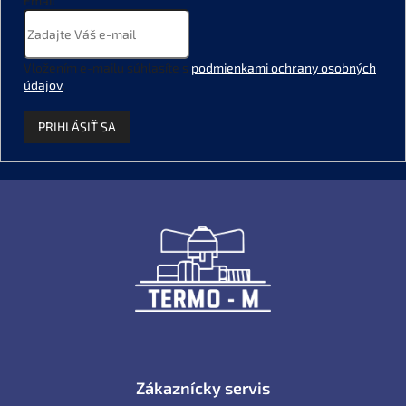
Email
Vložením e-mailu súhlasíte s
podmienkami ochrany osobných
údajov
.
PRIHLÁSIŤ SA
Z
á
p
ä
t
i
e
Zákaznícky servis