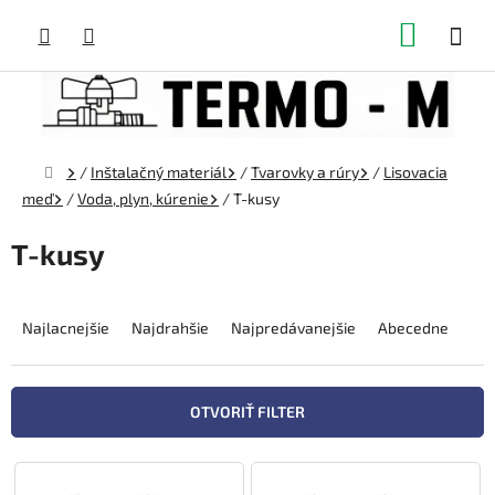
Prejsť
NÁKUP
na
obsah
KOŠÍK
Domov
/
Inštalačný materiál
/
Tvarovky a rúry
/
Lisovacia
meď
/
Voda, plyn, kúrenie
/
T-kusy
T-kusy
R
a
Najlacnejšie
Najdrahšie
Najpredávanejšie
Abecedne
d
e
n
OTVORIŤ FILTER
i
e
V
p
ý
r