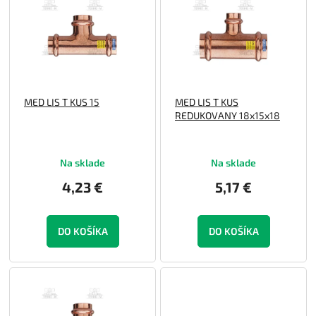
p
o
i
d
s
u
p
k
r
t
o
o
MED LIS T KUS 15
MED LIS T KUS
d
v
REDUKOVANY 18x15x18
u
k
t
Na sklade
Na sklade
o
v
4,23 €
5,17 €
DO KOŠÍKA
DO KOŠÍKA