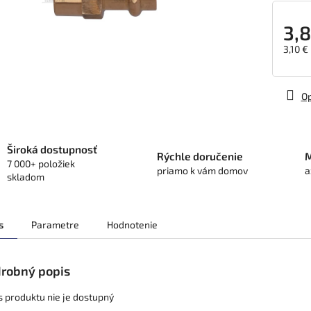
3,8
3,10 €
Jedno
cena:
Op
Široká dostupnosť
Rýchle doručenie
M
7 000+ položiek
priamo k vám domov
a
skladom
s
Parametre
Hodnotenie
robný popis
s produktu nie je dostupný