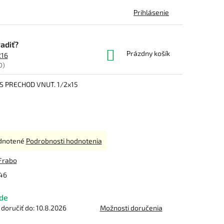
Prihlásenie
adiť?
NÁKUPNÝ
Prázdny košík
216
KOŠÍK
0)
S PRECHOD VNUT. 1/2x15
rné
dnotené
Podrobnosti hodnotenia
enie
tu
Frabo
46
de
čiek.
oručiť do:
10.8.2026
Možnosti doručenia