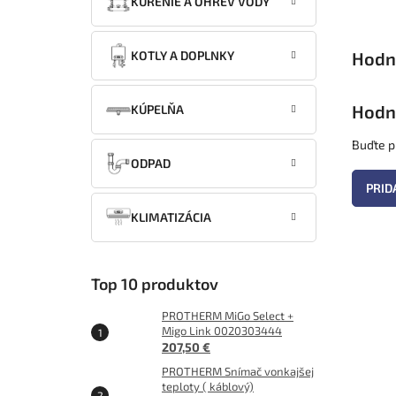
KÚRENIE A OHREV VODY
KOTLY A DOPLNKY
Hodn
KÚPELŇA
Buďte pr
ODPAD
PRID
KLIMATIZÁCIA
Top 10 produktov
PROTHERM MiGo Select +
Migo Link 0020303444
207,50 €
PROTHERM Snímač vonkajšej
teploty ( káblový)