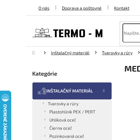
Prejsť
O nás
Doprava a poštovné
Kontakt
na
obsah
Domov
Inštalačný materiál
Tvarovky a rúry
B
MED
o
Kategórie
Preskočiť
č
kategórie
n
ý
INŠTALAČNÝ MATERIÁL
p
a
Tvarovky a rúry
n
Plastohliník PEX / PERT
e
Uhlíková oceľ
l
Čierna oceľ
Pozinkovaná oceľ