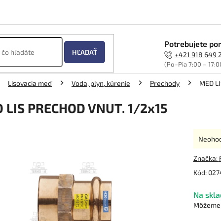
Potrebujete por
HĽADAŤ
+421 918 649 
(Po–Pia 7:00 – 17:0
Lisovacia meď
Voda, plyn, kúrenie
Prechody
MED LI
 LIS PRECHOD VNUT. 1/2x15
Prieme
Neoho
hodnot
produk
Značka:
je
Kód:
027
0,0
z
Na skla
5
hviezdi
Môžeme d