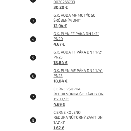
0020266793
30,20 €
G.K. VODA MF MOTÝĽ SO
ŠRÓBENÍM DN1"
12,94 €
G.K. PLYN FF PÁKA DN 1/2"
PN20
4,67 €
G.K. VODA FF PÁKA DN 1 1/2"
PN25
18,84 €
G.K. PLYN MF PÁKA DN 1 1/4"
PN25
18,04 €
CIERNE VSUVKA
REDUK.VONKAJŠIE ZÁVITY DN
1"x 1 1/2"
4,69 €
CIERNE KOLENO
REDUK.VNÚTORNÝ ZÁVIT DN
1/2"x1"
1,62 €