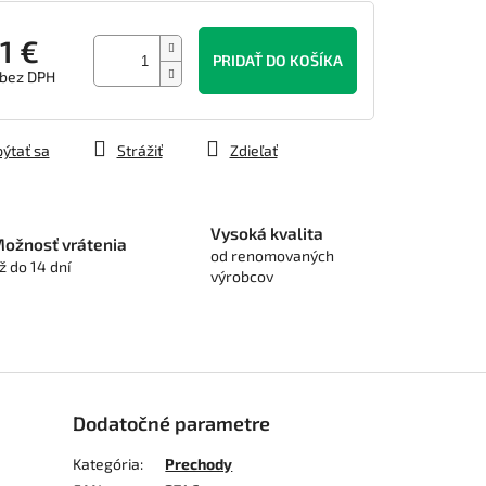
1 €
PRIDAŤ DO KOŠÍKA
 bez DPH
tková
ýtať sa
Strážiť
Zdieľať
Vysoká kvalita
ožnosť vrátenia
od renomovaných
ž do 14 dní
výrobcov
Dodatočné parametre
Kategória
:
Prechody