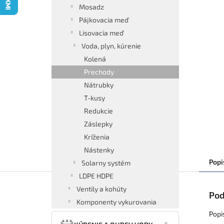
Mosadz
Pájkovacia meď
Lisovacia meď
Voda, plyn, kúrenie
Kolená
Prechody
Nátrubky
T-kusy
Redukcie
Záslepky
Kríženia
Nástenky
Popi
Solarny systém
LDPE HDPE
Ventily a kohúty
Pod
Komponenty vykurovania
Popi