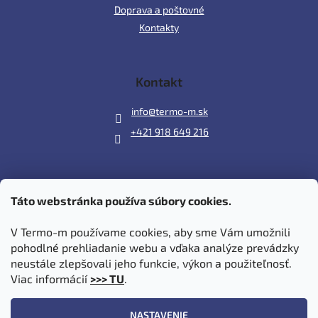
Doprava a poštovné
Kontakty
Kontakt
info
@
termo-m.sk
+421 918 649 216
Táto webstránka používa súbory cookies.
Prijímame online platby
V Termo-m používame cookies, aby sme Vám umožnili
pohodlné prehliadanie webu a vďaka analýze prevádzky
neustále zlepšovali jeho funkcie, výkon a použiteľnosť.
Viac informácií
>>> TU
.
Vytvoril Shoptet
|
Upravil Balkys
NASTAVENIE