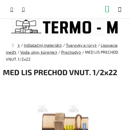
Prejsť
NÁKUP
na
obsah
KOŠÍK
Domov
/
Inštalačný materiál
/
Tvarovky a rúry
/
Lisovacia
meď
/
Voda, plyn, kúrenie
/
Prechody
/
MED LIS PRECHOD
VNUT. 1/2x22
MED LIS PRECHOD VNUT. 1/2x22