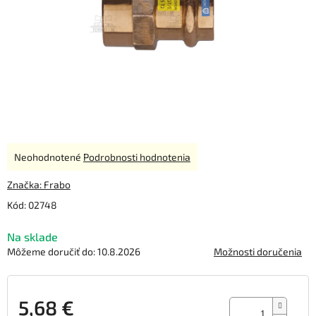
Priemerné
Neohodnotené
Podrobnosti hodnotenia
hodnotenie
produktu
Značka:
Frabo
je
Kód:
02748
0,0
z
Na sklade
5
hviezdičiek.
Môžeme doručiť do:
10.8.2026
Možnosti doručenia
5,68 €