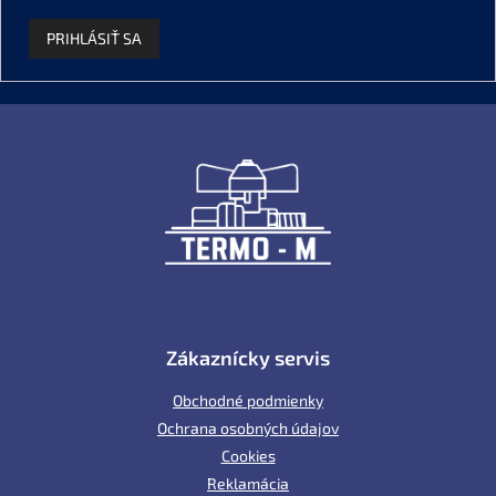
PRIHLÁSIŤ SA
Z
á
p
ä
t
i
e
Zákaznícky servis
Obchodné podmienky
Ochrana osobných údajov
Cookies
Reklamácia