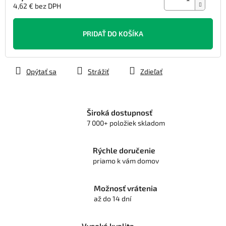
4,62 € bez DPH
Jednotková
cena:
PRIDAŤ DO KOŠÍKA
Opýtať sa
Strážiť
Zdieľať
Široká dostupnosť
7 000+ položiek skladom
Rýchle doručenie
priamo k vám domov
Možnosť vrátenia
až do 14 dní