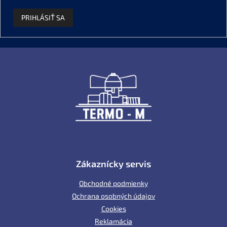
PRIHLÁSIŤ SA
Z
á
p
ä
t
i
e
Zákaznícky servis
Obchodné podmienky
Ochrana osobných údajov
Cookies
Reklamácia