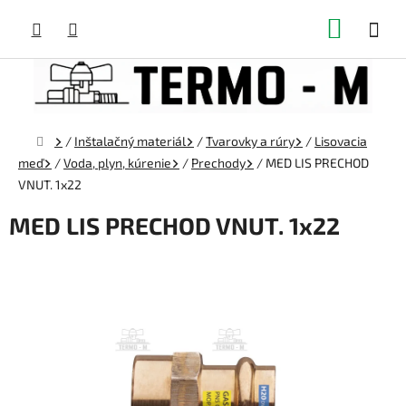
Prejsť
NÁKUP
na
obsah
KOŠÍK
Domov
/
Inštalačný materiál
/
Tvarovky a rúry
/
Lisovacia
meď
/
Voda, plyn, kúrenie
/
Prechody
/
MED LIS PRECHOD
VNUT. 1x22
MED LIS PRECHOD VNUT. 1x22