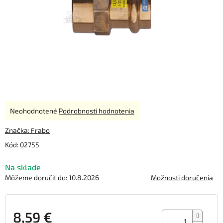
Priemerné
Neohodnotené
Podrobnosti hodnotenia
hodnotenie
produktu
Značka:
Frabo
je
Kód:
02755
0,0
z
Na sklade
5
hviezdičiek.
Môžeme doručiť do:
10.8.2026
Možnosti doručenia
8,59 €