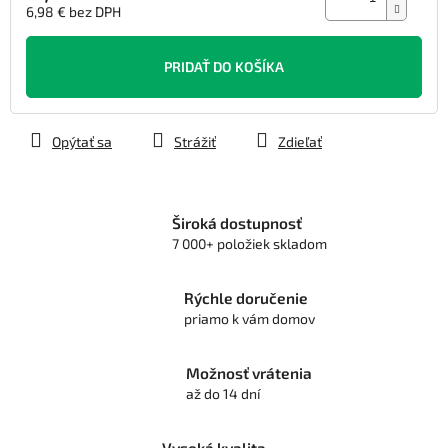
6,98 € bez DPH
Jednotková
cena:
PRIDAŤ DO KOŠÍKA
Opýtať sa
Strážiť
Zdieľať
Široká dostupnosť
7 000+ položiek skladom
Rýchle doručenie
priamo k vám domov
Možnosť vrátenia
až do 14 dní