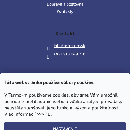
Doprava a poštovné
Kontakty
Kontakt
info
@
termo-m.sk
+421 918 649 216
Táto webstránka používa súbory cookies.
Prijímame online platby
V Termo-m používame cookies, aby sme Vám umožnili
pohodlné prehliadanie webu a vďaka analýze prevádzky
neustále zlepšovali jeho funkcie, výkon a použiteľnosť.
Viac informácií
>>> TU
.
Vytvoril Shoptet
|
Upravil Balkys
NASTAVENIE