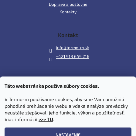
Doprava a poštovné
Kontakty
Kontakt
info
@
termo-m.sk
+421 918 649 216
Táto webstránka používa súbory cookies.
Prijímame online platby
V Termo-m používame cookies, aby sme Vám umožnili
pohodlné prehliadanie webu a vďaka analýze prevádzky
neustále zlepšovali jeho funkcie, výkon a použiteľnosť.
Viac informácií
>>> TU
.
Vytvoril Shoptet
|
Upravil Balkys
NASTAVENIE