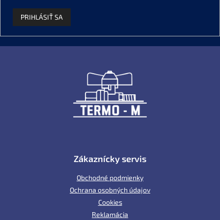
PRIHLÁSIŤ SA
Z
á
p
ä
t
i
e
Zákaznícky servis
Obchodné podmienky
Ochrana osobných údajov
Cookies
Reklamácia