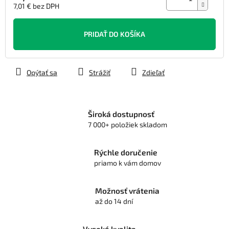
7,01 € bez DPH
Jednotková
cena:
PRIDAŤ DO KOŠÍKA
Opýtať sa
Strážiť
Zdieľať
Široká dostupnosť
7 000+ položiek skladom
Rýchle doručenie
priamo k vám domov
Možnosť vrátenia
až do 14 dní