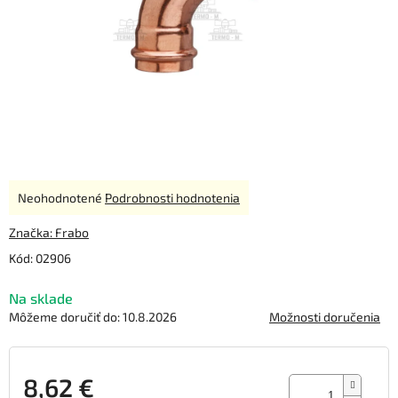
Priemerné
Neohodnotené
Podrobnosti hodnotenia
hodnotenie
produktu
Značka:
Frabo
je
Kód:
02906
0,0
z
Na sklade
5
hviezdičiek.
Môžeme doručiť do:
10.8.2026
Možnosti doručenia
8,62 €