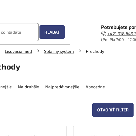
Potrebujete por
HĽADAŤ
+421 918 649 
(Po–Pia 7:00 – 17:0
Lisovacia meď
Solarny systém
Prechody
chody
nejšie
Najdrahšie
Najpredávanejšie
Abecedne
OTVORIŤ FILTER