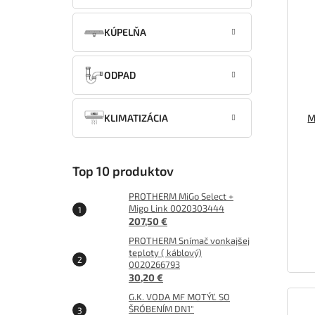
KÚPELŇA
ODPAD
KLIMATIZÁCIA
M
Top 10 produktov
PROTHERM MiGo Select +
Migo Link 0020303444
207,50 €
PROTHERM Snímač vonkajšej
teploty ( káblový)
0020266793
30,20 €
G.K. VODA MF MOTÝĽ SO
ŠRÓBENÍM DN1"