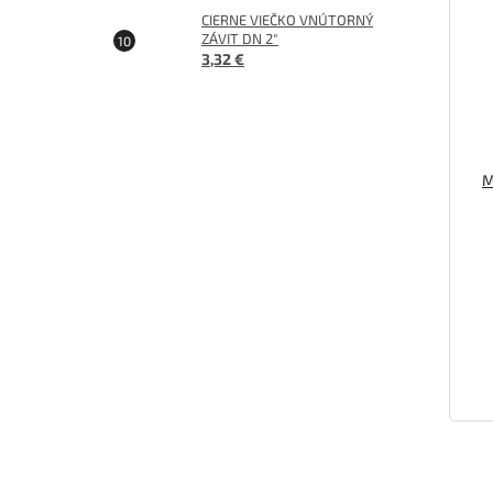
CIERNE VIEČKO VNÚTORNÝ
ZÁVIT DN 2"
3,32 €
M