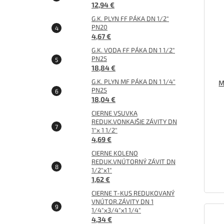
12,94 €
G.K. PLYN FF PÁKA DN 1/2"
PN20
4,67 €
G.K. VODA FF PÁKA DN 1 1/2"
PN25
18,84 €
G.K. PLYN MF PÁKA DN 1 1/4"
M
PN25
18,04 €
CIERNE VSUVKA
REDUK.VONKAJŠIE ZÁVITY DN
1"x 1 1/2"
4,69 €
CIERNE KOLENO
REDUK.VNÚTORNÝ ZÁVIT DN
1/2"x1"
1,62 €
CIERNE T-KUS REDUKOVANÝ
VNÚTOR.ZÁVITY DN 1
1/4"x3/4"x1 1/4"
4,34 €