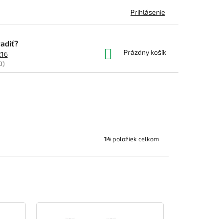
Prihlásenie
adiť?
NÁKUPNÝ
Prázdny košík
216
KOŠÍK
0)
14
položiek celkom