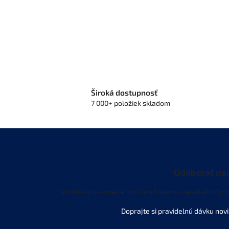
Široká dostupnosť
7 000+ položiek skladom
Odoberať ne
Vložte svoj e-mail a my Vám budeme zasielať infor