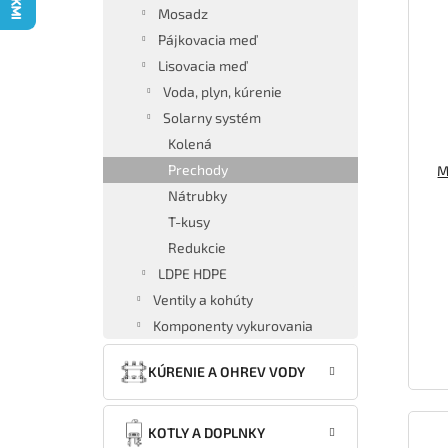
p
o
Mosadz
i
d
Pájkovacia meď
s
u
Lisovacia meď
p
k
Voda, plyn, kúrenie
r
t
o
o
Solarny systém
d
v
Kolená
u
Prechody
M
k
Nátrubky
t
T-kusy
o
Redukcie
v
LDPE HDPE
Ventily a kohúty
Komponenty vykurovania
KÚRENIE A OHREV VODY
KOTLY A DOPLNKY