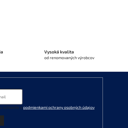
ia
Vysoká kvalita
od renomovaných výrobcov
u súhlasíte s
podmienkami ochrany osobných údajov
.