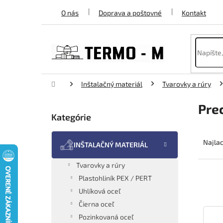
Prejsť
O nás
Doprava a poštovné
Kontakt
na
obsah
Domov
Inštalačný materiál
Tvarovky a rúry
B
Pre
o
Kategórie
Preskočiť
č
kategórie
R
n
a
ý
Najlac
INŠTALAČNÝ MATERIÁL
d
p
e
a
Tvarovky a rúry
n
n
Plastohliník PEX / PERT
i
e
Uhlíková oceľ
e
l
Čierna oceľ
V
p
ý
r
Pozinkovaná oceľ