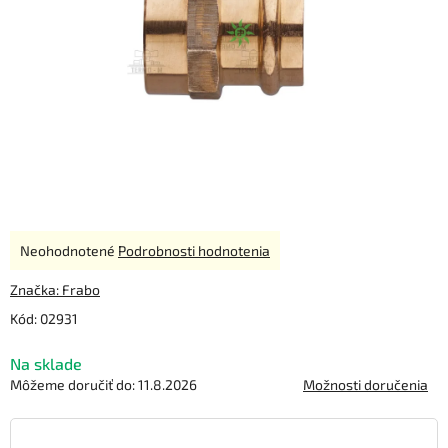
Priemerné
Neohodnotené
Podrobnosti hodnotenia
hodnotenie
produktu
Značka:
Frabo
je
Kód:
02931
0,0
z
Na sklade
5
hviezdičiek.
Môžeme doručiť do:
11.8.2026
Možnosti doručenia