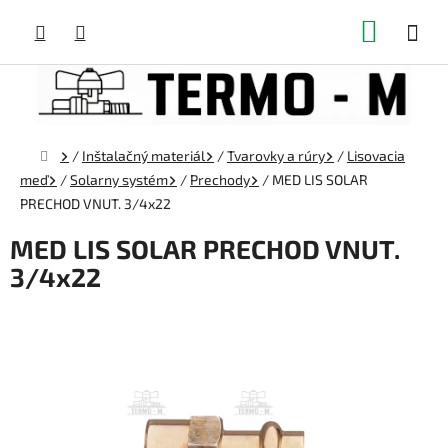
Prejsť
NÁKUP
na
obsah
KOŠÍK
Domov
/
Inštalačný materiál
/
Tvarovky a rúry
/
Lisovacia
meď
/
Solarny systém
/
Prechody
/
MED LIS SOLAR
PRECHOD VNUT. 3/4x22
MED LIS SOLAR PRECHOD VNUT.
3/4x22