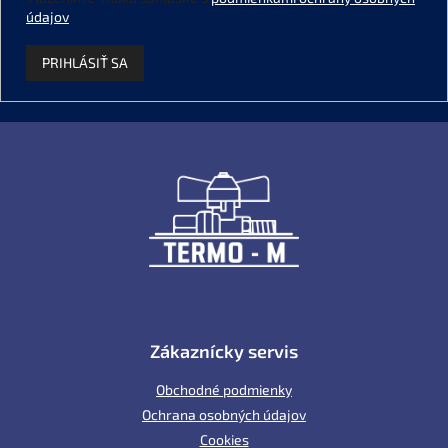
údajov
.
PRIHLÁSIŤ SA
Z
á
p
ä
t
i
e
Zákaznícky servis
Obchodné podmienky
Ochrana osobných údajov
Cookies