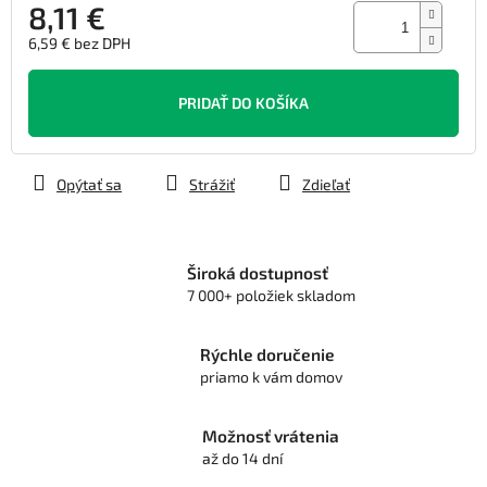
8,11 €
6,59 € bez DPH
Jednotková
cena:
PRIDAŤ DO KOŠÍKA
Opýtať sa
Strážiť
Zdieľať
Široká dostupnosť
7 000+ položiek skladom
Rýchle doručenie
priamo k vám domov
Možnosť vrátenia
až do 14 dní