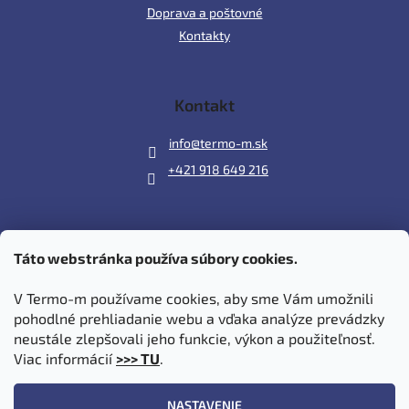
Doprava a poštovné
Kontakty
Kontakt
info
@
termo-m.sk
+421 918 649 216
Táto webstránka používa súbory cookies.
Prijímame online platby
V Termo-m používame cookies, aby sme Vám umožnili
pohodlné prehliadanie webu a vďaka analýze prevádzky
neustále zlepšovali jeho funkcie, výkon a použiteľnosť.
Viac informácií
>>> TU
.
Vytvoril Shoptet
|
Upravil Balkys
NASTAVENIE