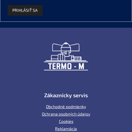
PRIHLÁSIŤ SA
Z
á
p
ä
t
i
e
Zákaznícky servis
Obchodné podmienky
Ochrana osobných údajov
Cookies
Reklamácia