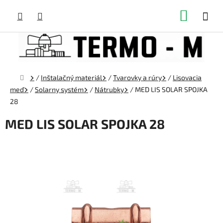
Prejsť
NÁKUP
na
obsah
KOŠÍK
Domov
/
Inštalačný materiál
/
Tvarovky a rúry
/
Lisovacia
meď
/
Solarny systém
/
Nátrubky
/
MED LIS SOLAR SPOJKA
28
MED LIS SOLAR SPOJKA 28