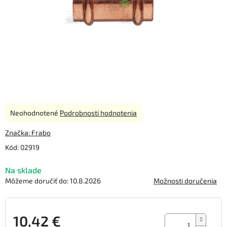
Priemerné
Neohodnotené
Podrobnosti hodnotenia
hodnotenie
produktu
Značka:
Frabo
je
Kód:
02919
0,0
z
Na sklade
5
hviezdičiek.
Môžeme doručiť do:
10.8.2026
Možnosti doručenia
10,42 €