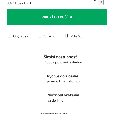
8,47 € bez DPH
Jednotková
cena:
PRIDAŤ DO KOŠÍKA
Opýtať sa
Strážiť
Zdieľať
Široká dostupnosť
7 000+ položiek skladom
Rýchle doručenie
priamo k vám domov
Možnosť vrátenia
až do 14 dní