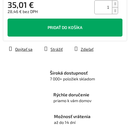
35,01 €
28,46 € bez DPH
Jednotková
cena:
PRIDAŤ DO KOŠÍKA
Opýtať sa
Strážiť
Zdieľať
Široká dostupnosť
7 000+ položiek skladom
Rýchle doručenie
priamo k vám domov
Možnosť vrátenia
až do 14 dní