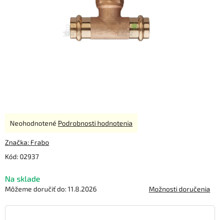
Priemerné
Neohodnotené
Podrobnosti hodnotenia
hodnotenie
produktu
Značka:
Frabo
je
Kód:
02937
0,0
z
Na sklade
5
hviezdičiek.
Môžeme doručiť do:
11.8.2026
Možnosti doručenia