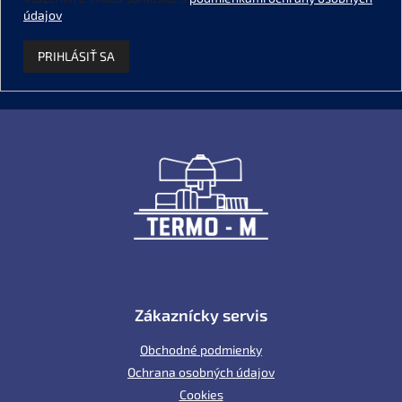
údajov
.
PRIHLÁSIŤ SA
Z
á
p
ä
t
i
e
Zákaznícky servis
Obchodné podmienky
Ochrana osobných údajov
Cookies