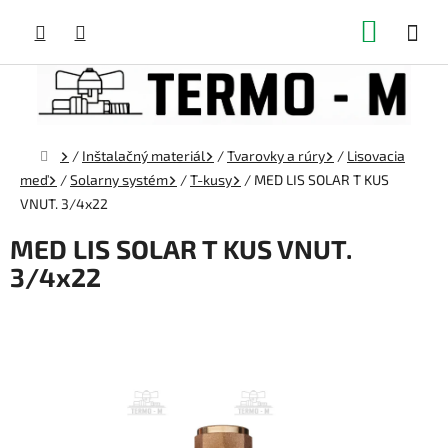
Prejsť
NÁKUP
na
obsah
KOŠÍK
Domov
/
Inštalačný materiál
/
Tvarovky a rúry
/
Lisovacia
meď
/
Solarny systém
/
T-kusy
/
MED LIS SOLAR T KUS
VNUT. 3/4x22
MED LIS SOLAR T KUS VNUT.
3/4x22