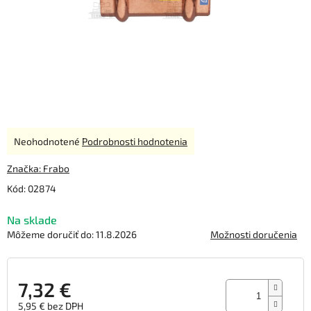
Priemerné
Neohodnotené
Podrobnosti hodnotenia
hodnotenie
produktu
Značka:
Frabo
je
Kód:
02874
0,0
z
Na sklade
5
hviezdičiek.
Môžeme doručiť do:
11.8.2026
Možnosti doručenia
7,32 €
5,95 € bez DPH