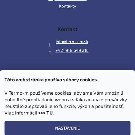
Kontakty
Kontakt
info
@
termo-m.sk
+421 918 649 216
Táto webstránka používa súbory cookies.
Prijímame online platby
V Termo-m používame cookies, aby sme Vám umožnili
pohodlné prehliadanie webu a vďaka analýze prevádzky
neustále zlepšovali jeho funkcie, výkon a použiteľnosť.
Viac informácií
>>> TU
.
Vytvoril Shoptet
|
Upravil Balkys
NASTAVENIE