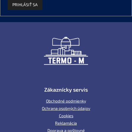
PRIHLÁSIŤ SA
Z
á
p
ä
t
i
e
Zákaznícky servis
Obchodné podmienky
Ochrana osobných údajov
Cookies
Reklamácia
Doprava a poštovné