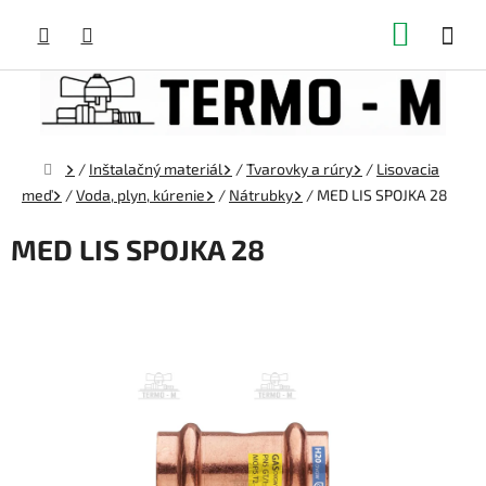
Prejsť
NÁKUP
na
obsah
KOŠÍK
Domov
/
Inštalačný materiál
/
Tvarovky a rúry
/
Lisovacia
meď
/
Voda, plyn, kúrenie
/
Nátrubky
/
MED LIS SPOJKA 28
MED LIS SPOJKA 28