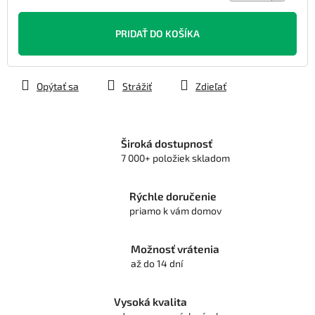
Jednotková
cena:
PRIDAŤ DO KOŠÍKA
Opýtať sa
Strážiť
Zdieľať
Široká dostupnosť
7 000+ položiek skladom
Rýchle doručenie
priamo k vám domov
Možnosť vrátenia
až do 14 dní
Vysoká kvalita