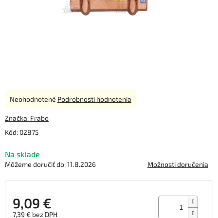
Priemerné
Neohodnotené
Podrobnosti hodnotenia
hodnotenie
produktu
Značka:
Frabo
je
Kód:
02875
0,0
z
Na sklade
5
hviezdičiek.
Môžeme doručiť do:
11.8.2026
Možnosti doručenia
9,09 €
7,39 € bez DPH