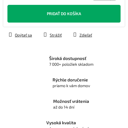
Jednotková
cena:
PRIDAŤ DO KOŠÍKA
Opýtať sa
Strážiť
Zdieľať
Široká dostupnosť
7 000+ položiek skladom
Rýchle doručenie
priamo k vám domov
Možnosť vrátenia
až do 14 dní
Vysoká kvalita