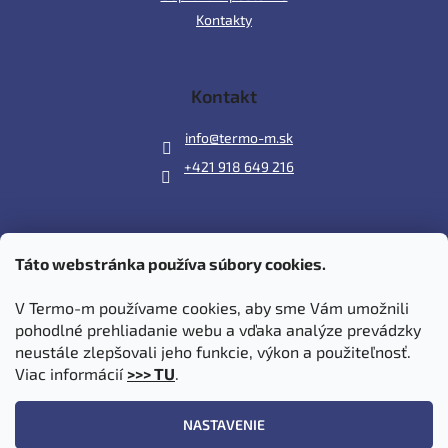
Kontakty
Kontakt
info
@
termo-m.sk
+421 918 649 216
Táto webstránka používa súbory cookies.
Prijímame online platby
V Termo-m používame cookies, aby sme Vám umožnili
pohodlné prehliadanie webu a vďaka analýze prevádzky
neustále zlepšovali jeho funkcie, výkon a použiteľnosť.
Viac informácií
>>> TU
.
Vytvoril Shoptet
|
Upravil Balkys
NASTAVENIE