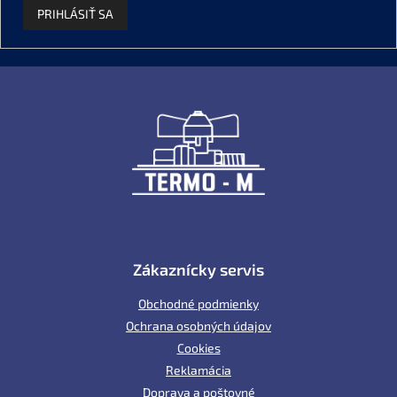
PRIHLÁSIŤ SA
Z
á
p
ä
t
i
e
Zákaznícky servis
Obchodné podmienky
Ochrana osobných údajov
Cookies
Reklamácia
Doprava a poštovné