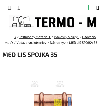
Prejsť
NÁKUP
na
obsah
KOŠÍK
Domov
/
Inštalačný materiál
/
Tvarovky a rúry
/
Lisovacia
meď
/
Voda, plyn, kúrenie
/
Nátrubky
/
MED LIS SPOJKA 35
MED LIS SPOJKA 35