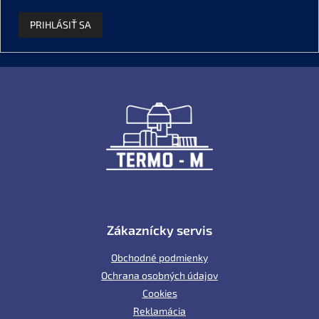
PRIHLÁSIŤ SA
Z
á
p
ä
t
i
e
Zákaznícky servis
Obchodné podmienky
Ochrana osobných údajov
Cookies
Reklamácia