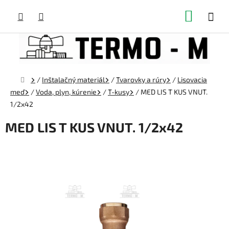
Prejsť
NÁKUP
na
obsah
KOŠÍK
Domov
/
Inštalačný materiál
/
Tvarovky a rúry
/
Lisovacia
meď
/
Voda, plyn, kúrenie
/
T-kusy
/
MED LIS T KUS VNUT.
1/2x42
MED LIS T KUS VNUT. 1/2x42