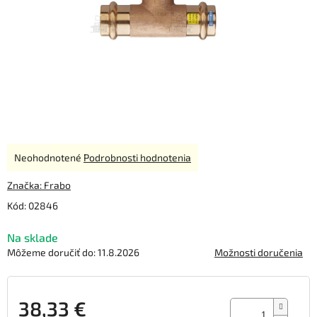
Priemerné
Neohodnotené
Podrobnosti hodnotenia
hodnotenie
produktu
Značka:
Frabo
je
Kód:
02846
0,0
z
Na sklade
5
hviezdičiek.
Môžeme doručiť do:
11.8.2026
Možnosti doručenia
38,33 €