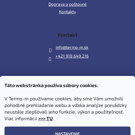
Doprava a poštovné
Kontakty
Kontakt
info
@
termo-m.sk
+421 918 649 216
Táto webstránka používa súbory cookies.
Prijímame online platby
V Termo-m používame cookies, aby sme Vám umožnili
pohodlné prehliadanie webu a vďaka analýze prevádzky
neustále zlepšovali jeho funkcie, výkon a použiteľnosť.
Viac informácií
>>> TU
.
Vytvoril Shoptet
|
Upravil Balkys
NASTAVENIE