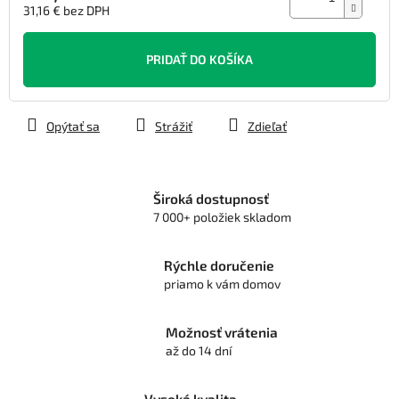
31,16 € bez DPH
Jednotková
cena:
PRIDAŤ DO KOŠÍKA
Opýtať sa
Strážiť
Zdieľať
Široká dostupnosť
7 000+ položiek skladom
Rýchle doručenie
priamo k vám domov
Možnosť vrátenia
až do 14 dní