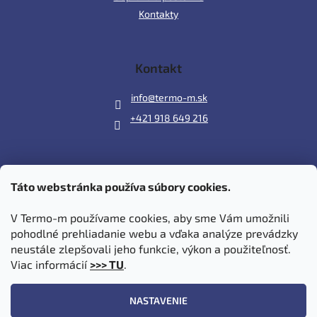
Kontakty
Kontakt
info
@
termo-m.sk
+421 918 649 216
Táto webstránka používa súbory cookies.
Prijímame online platby
V Termo-m používame cookies, aby sme Vám umožnili
pohodlné prehliadanie webu a vďaka analýze prevádzky
neustále zlepšovali jeho funkcie, výkon a použiteľnosť.
Viac informácií
>>> TU
.
Vytvoril Shoptet
|
Upravil Balkys
NASTAVENIE