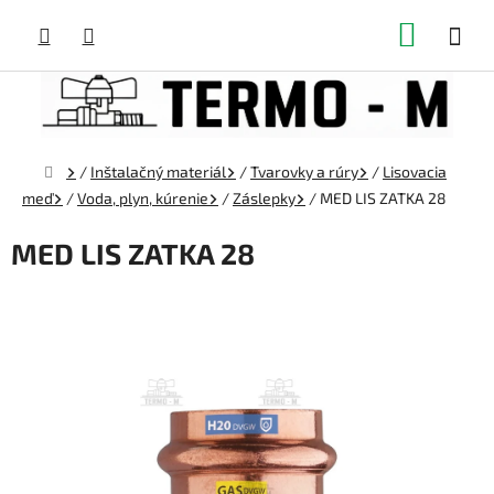
Prejsť
NÁKUP
na
obsah
KOŠÍK
Domov
/
Inštalačný materiál
/
Tvarovky a rúry
/
Lisovacia
meď
/
Voda, plyn, kúrenie
/
Záslepky
/
MED LIS ZATKA 28
MED LIS ZATKA 28