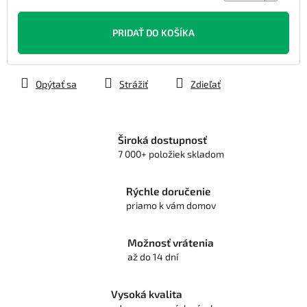
Jednotková
cena:
PRIDAŤ DO KOŠÍKA
Opýtať sa
Strážiť
Zdieľať
Široká dostupnosť
7 000+ položiek skladom
Rýchle doručenie
priamo k vám domov
Možnosť vrátenia
až do 14 dní
Vysoká kvalita