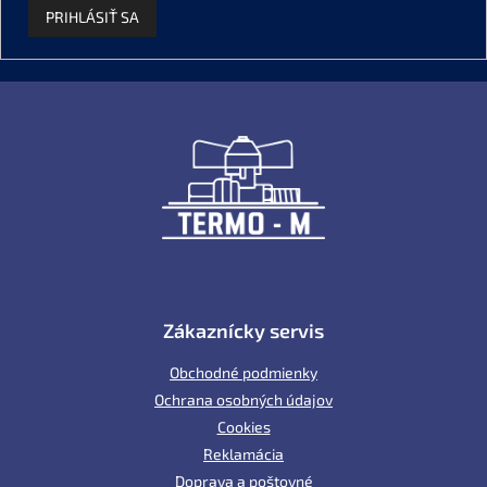
PRIHLÁSIŤ SA
Z
á
p
ä
t
i
e
Zákaznícky servis
Obchodné podmienky
Ochrana osobných údajov
Cookies
Reklamácia
Doprava a poštovné