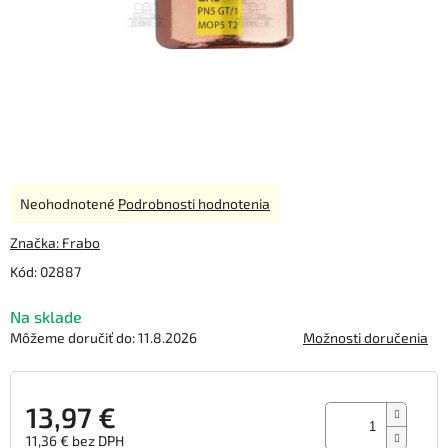
Priemerné
Neohodnotené
Podrobnosti hodnotenia
hodnotenie
produktu
Značka:
Frabo
je
Kód:
02887
0,0
z
Na sklade
5
hviezdičiek.
Môžeme doručiť do:
11.8.2026
Možnosti doručenia
13,97 €
11,36 € bez DPH