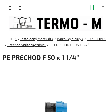
Prejsť
NÁKUP
na
obsah
KOŠÍK
Domov
/
Inštalačný materiál
/
Tvarovky a rúry
/
LDPE HDPE
/
Prechod vnútorný závit
/
PE PRECHOD F 50 x 1 1/4”
PE PRECHOD F 50 x 1 1/4”