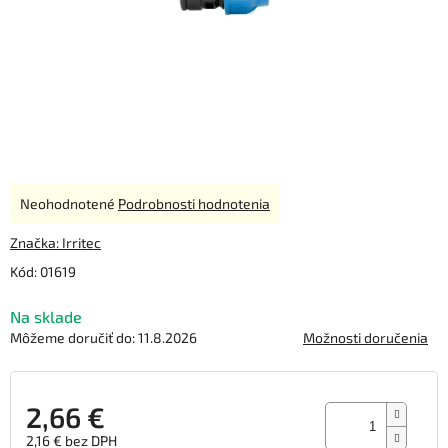
Priemerné
Neohodnotené
Podrobnosti hodnotenia
hodnotenie
produktu
Značka:
Irritec
je
Kód:
01619
0,0
z
Na sklade
5
hviezdičiek.
Môžeme doručiť do:
11.8.2026
Možnosti doručenia
2,66 €
2,16 € bez DPH