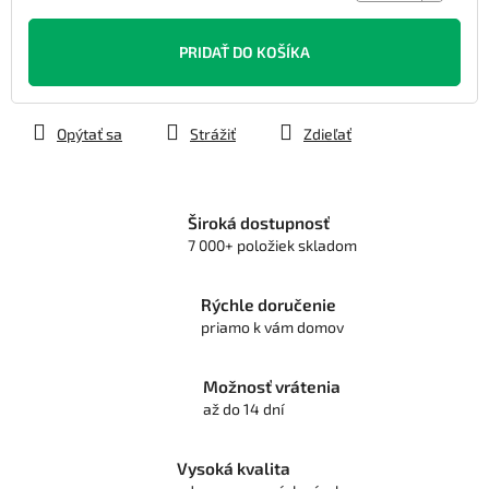
Jednotková
cena:
PRIDAŤ DO KOŠÍKA
Opýtať sa
Strážiť
Zdieľať
Široká dostupnosť
7 000+ položiek skladom
Rýchle doručenie
priamo k vám domov
Možnosť vrátenia
až do 14 dní
Vysoká kvalita