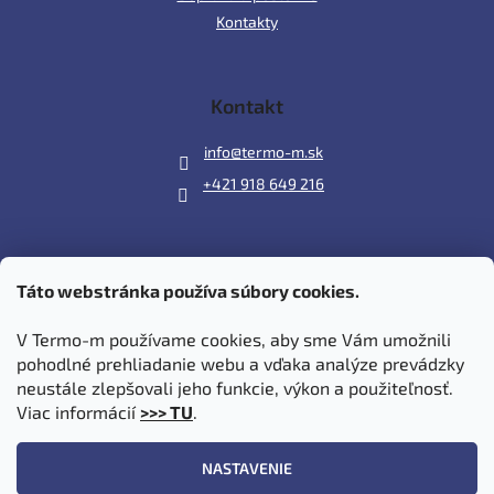
Kontakty
Kontakt
info
@
termo-m.sk
+421 918 649 216
Táto webstránka používa súbory cookies.
Prijímame online platby
V Termo-m používame cookies, aby sme Vám umožnili
pohodlné prehliadanie webu a vďaka analýze prevádzky
neustále zlepšovali jeho funkcie, výkon a použiteľnosť.
Viac informácií
>>> TU
.
Vytvoril Shoptet
|
Upravil Balkys
NASTAVENIE