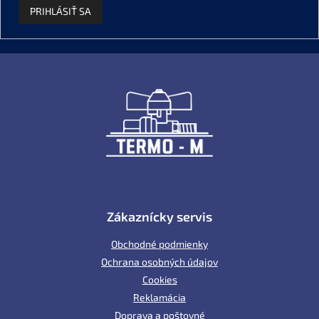
PRIHLÁSIŤ SA
Z
á
p
ä
t
i
e
Zákaznícky servis
Obchodné podmienky
Ochrana osobných údajov
Cookies
Reklamácia
Doprava a poštovné