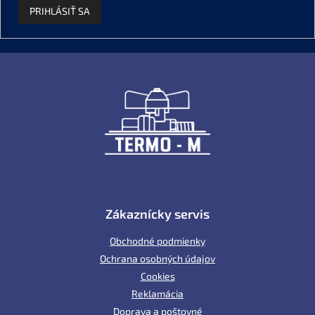
PRIHLÁSIŤ SA
Z
á
p
ä
t
i
e
Zákaznícky servis
Obchodné podmienky
Ochrana osobných údajov
Cookies
Reklamácia
Doprava a poštovné