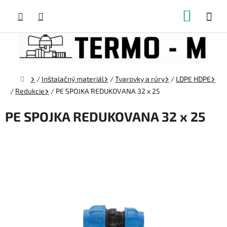
Prejsť
NÁKUP
na
obsah
KOŠÍK
Domov
/
Inštalačný materiál
/
Tvarovky a rúry
/
LDPE HDPE
/
Redukcie
/
PE SPOJKA REDUKOVANA 32 x 25
PE SPOJKA REDUKOVANA 32 x 25