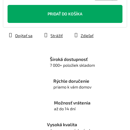
Jednotková
cena:
PRIDAŤ DO KOŠÍKA
Opýtať sa
Strážiť
Zdieľať
Široká dostupnosť
7 000+ položiek skladom
Rýchle doručenie
priamo k vám domov
Možnosť vrátenia
až do 14 dní
Vysoká kvalita