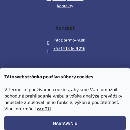
Kontakty
Kontakt
info
@
termo-m.sk
+421 918 649 216
Táto webstránka používa súbory cookies.
Prijímame online platby
V Termo-m používame cookies, aby sme Vám umožnili
pohodlné prehliadanie webu a vďaka analýze prevádzky
neustále zlepšovali jeho funkcie, výkon a použiteľnosť.
Viac informácií
>>> TU
.
Vytvoril Shoptet
|
Upravil Balkys
NASTAVENIE