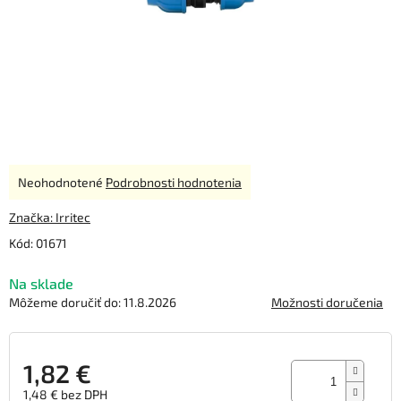
Priemerné
Neohodnotené
Podrobnosti hodnotenia
hodnotenie
produktu
Značka:
Irritec
je
Kód:
01671
0,0
z
Na sklade
5
hviezdičiek.
Môžeme doručiť do:
11.8.2026
Možnosti doručenia
1,82 €
1,48 € bez DPH