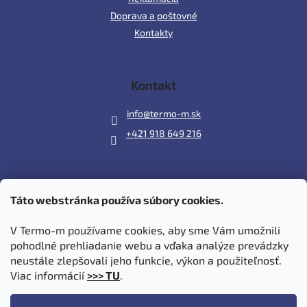
Doprava a poštovné
Kontakty
Kontakt
info
@
termo-m.sk
+421 918 649 216
Táto webstránka používa súbory cookies.
Prijímame online platby
V Termo-m používame cookies, aby sme Vám umožnili
pohodlné prehliadanie webu a vďaka analýze prevádzky
neustále zlepšovali jeho funkcie, výkon a použiteľnosť.
Viac informácií
>>> TU
.
Vytvoril Shoptet
|
Upravil Balkys