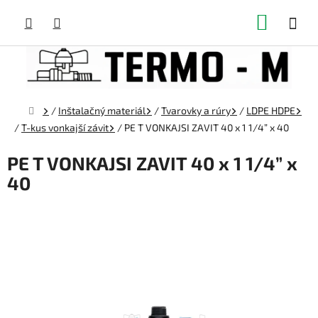
Prejsť
NÁKUP
na
obsah
KOŠÍK
Domov
/
Inštalačný materiál
/
Tvarovky a rúry
/
LDPE HDPE
/
T-kus vonkajší závit
/
PE T VONKAJSI ZAVIT 40 x 1 1/4” x 40
PE T VONKAJSI ZAVIT 40 x 1 1/4” x
40