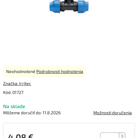
Priemerné
Neohodnotené
Podrobnosti hodnotenia
hodnotenie
produktu
Značka:
Irritec
je
Kód:
01727
0,0
z
Na sklade
5
hviezdičiek.
Môžeme doručiť do:
11.8.2026
Možnosti doručenia
4,08 €