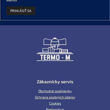
PRIHLÁSIŤ SA
Z
á
p
ä
t
i
e
Zákaznícky servis
Obchodné podmienky
Ochrana osobných údajov
Cookies
Reklamácia