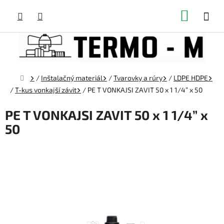
Prejsť
NÁKUP
na
obsah
KOŠÍK
Domov
/
Inštalačný materiál
/
Tvarovky a rúry
/
LDPE HDPE
/
T-kus vonkajší závit
/
PE T VONKAJSI ZAVIT 50 x 1 1/4” x 50
PE T VONKAJSI ZAVIT 50 x 1 1/4” x
50