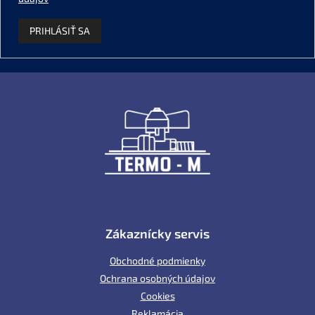
PRIHLÁSIŤ SA
Z
á
p
ä
t
i
e
Zákaznícky servis
Obchodné podmienky
Ochrana osobných údajov
Cookies
Reklamácia