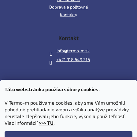
Doprava a poštovné
Kontakty
Kontakt
info
@
termo-m.sk
+421 918 649 216
Táto webstránka používa súbory cookies.
Prijímame online platby
V Termo-m používame cookies, aby sme Vám umožnili
pohodlné prehliadanie webu a vďaka analýze prevádzky
neustále zlepšovali jeho funkcie, výkon a použiteľnosť.
Viac informácií
>>> TU
.
Vytvoril Shoptet
|
Upravil Balkys