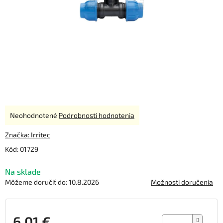
Priemerné
Neohodnotené
Podrobnosti hodnotenia
hodnotenie
produktu
Značka:
Irritec
je
Kód:
01729
0,0
z
Na sklade
5
hviezdičiek.
Môžeme doručiť do:
10.8.2026
Možnosti doručenia
6,01 €