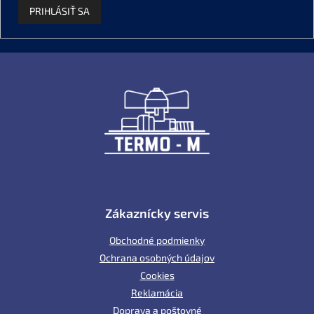
PRIHLÁSIŤ SA
Z
á
p
ä
t
i
e
Zákaznícky servis
Obchodné podmienky
Ochrana osobných údajov
Cookies
Reklamácia
Doprava a poštovné