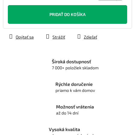
Jednotková
cena:
PRIDAŤ DO KOŠÍKA
Opýtať sa
Strážiť
Zdieľať
Široká dostupnosť
7 000+ položiek skladom
Rýchle doručenie
priamo k vám domov
Možnosť vrátenia
až do 14 dní
Vysoká kvalita