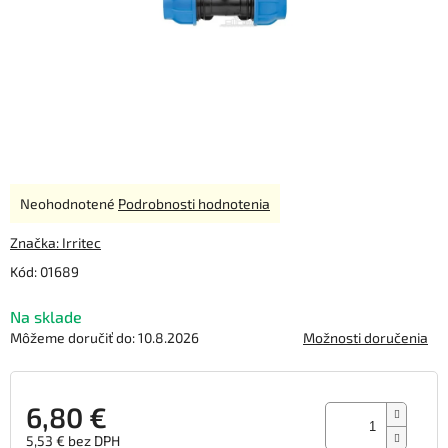
Priemerné
Neohodnotené
Podrobnosti hodnotenia
hodnotenie
produktu
Značka:
Irritec
je
Kód:
01689
0,0
z
Na sklade
5
hviezdičiek.
Môžeme doručiť do:
10.8.2026
Možnosti doručenia
6,80 €
5,53 € bez DPH