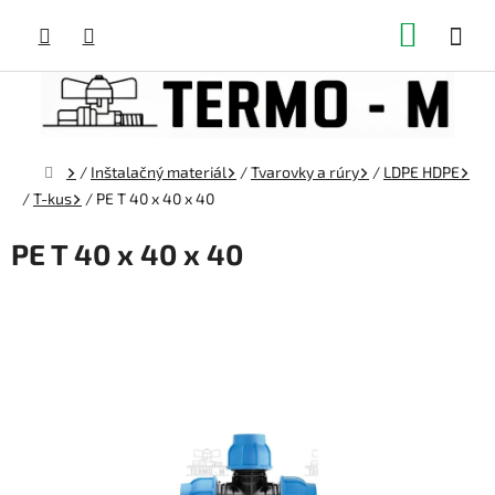
Prejsť
NÁKUP
na
obsah
KOŠÍK
Domov
/
Inštalačný materiál
/
Tvarovky a rúry
/
LDPE HDPE
/
T-kus
/
PE T 40 x 40 x 40
PE T 40 x 40 x 40