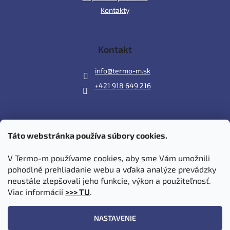
Kontakty
Kontakt
info
@
termo-m.sk
+421 918 649 216
Táto webstránka používa súbory cookies.
Prijímame online platby
V Termo-m používame cookies, aby sme Vám umožnili
pohodlné prehliadanie webu a vďaka analýze prevádzky
neustále zlepšovali jeho funkcie, výkon a použiteľnosť.
Viac informácií
>>> TU
.
Vytvoril Shoptet
|
Upravil Balkys
NASTAVENIE