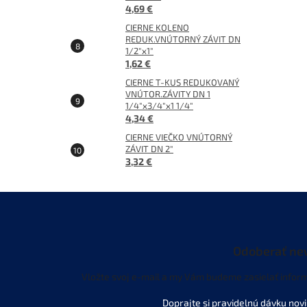
4,69 €
CIERNE KOLENO
REDUK.VNÚTORNÝ ZÁVIT DN
1/2"x1"
1,62 €
CIERNE T-KUS REDUKOVANÝ
VNÚTOR.ZÁVITY DN 1
1/4"x3/4"x1 1/4"
4,34 €
CIERNE VIEČKO VNÚTORNÝ
ZÁVIT DN 2"
3,32 €
Odoberať ne
Vložte svoj e-mail a my Vám budeme zasielať infor