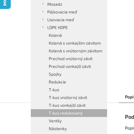
Mosadz
Pájkovacia meď
Lisovacia meď
LDPE HDPE
Kolená
Kolená s vonkajším závitom
Kolená s vnútorným závitom
Prechod vnútorný závit
Prechod vonkajší závit
Spojky
Redukcie
T-kus
Popi
T-kus vnútorný závit
T-kus vonkajší závit
T-kus redukovaný
Pod
Ventily
Popi
Nástenky