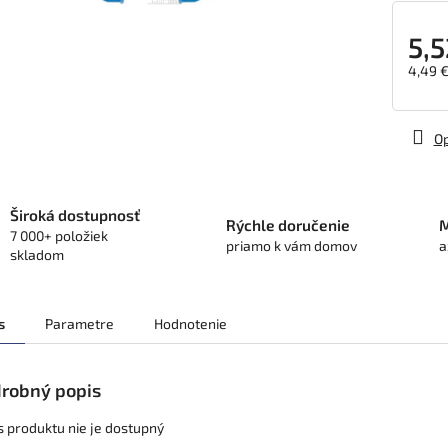
5,5
4,49 
Jedno
cena:
Op
Široká dostupnosť
Rýchle doručenie
M
7 000+ položiek
priamo k vám domov
a
skladom
s
Parametre
Hodnotenie
robný popis
s produktu nie je dostupný