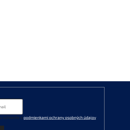
u súhlasíte s
podmienkami ochrany osobných údajov
.