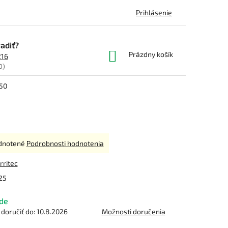
Prihlásenie
adiť?
NÁKUPNÝ
Prázdny košík
216
KOŠÍK
0)
50
rné
dnotené
Podrobnosti hodnotenia
enie
tu
Irritec
25
de
čiek.
oručiť do:
10.8.2026
Možnosti doručenia