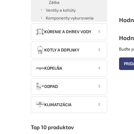
Zátka
Ventily a kohúty
Komponenty vykurovania
KÚRENIE A OHREV VODY
Hodn
Buďte pr
KOTLY A DOPLNKY
PRID
KÚPELŇA
ODPAD
KLIMATIZÁCIA
Top 10 produktov