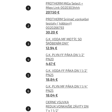
PROTHERM MiGo Select +
Migo Link 0020303444
207,50 €
PROTHERM Snímač vonkajšej
teploty ( káblový)
0020266793
30,20 €
G.K. VODA MF MOTÝĽ SO
ŠRÓBENÍM DN1"
12,94 €
G.K. PLYN FF PÁKA DN 1/2"
PN20
4,67 €
G.K. VODA FF PÁKA DN 1 1/2"
PN25
18,84 €
G.K. PLYN MF PÁKA DN 1 1/4"
PN25
18,04 €
CIERNE VSUVKA
REDUK.VONKAJŠIE ZÁVITY DN
1"x 1 1/2"