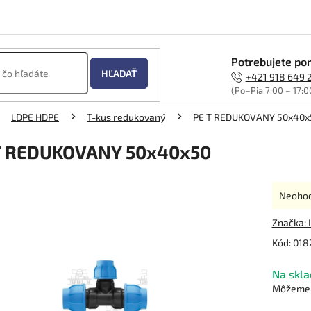
Potrebujete por
HĽADAŤ
+421 918 649 
(Po–Pia 7:00 – 17:0
LDPE HDPE
T-kus redukovaný
PE T REDUKOVANY 50x40x
T REDUKOVANY 50x40x50
Prieme
Neoho
hodnot
produk
Značka:
je
Kód:
018
0,0
z
Na skla
5
hviezdi
Môžeme d