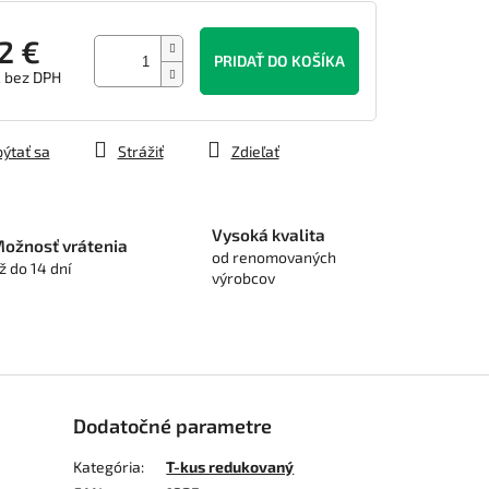
2 €
PRIDAŤ DO KOŠÍKA
€ bez DPH
tková
ýtať sa
Strážiť
Zdieľať
Vysoká kvalita
ožnosť vrátenia
od renomovaných
ž do 14 dní
výrobcov
Dodatočné parametre
Kategória
:
T-kus redukovaný