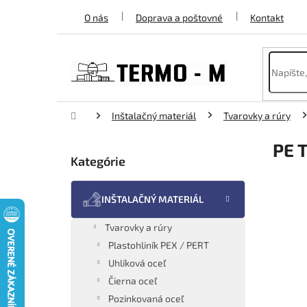
Prejsť
O nás
Doprava a poštovné
Kontakt
na
obsah
Domov
Inštalačný materiál
Tvarovky a rúry
B
PE 
o
Kategórie
Preskočiť
č
kategórie
n
ý
INŠTALAČNÝ MATERIÁL
p
a
Tvarovky a rúry
n
Plastohliník PEX / PERT
e
Uhlíková oceľ
l
Čierna oceľ
Pozinkovaná oceľ