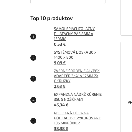
Top 10 produktov
SAMOLEPIACI IZOLAČNÝ
DILATAČNÝ PÁS 8MM x
150MM
0,53 €
SYSTÉMOVÁ DOSKA 30 x
1400 x 800
9,09 €
ZVERNÉ ŠRÓBENIE AL/PEX
ADAPTÉR 3/4" x 17MM 2X
OKRUZKY
2,63 €
EXPANZNÁ NÁDRŽ KÚRENIE
35L S NOŽIČKAMI
PR
45,34 €
REFLEXNÁ FÓLIA NA
PODLAHOVÉ VYKUROVANIE
105 MIKRÓNOV
38,38 €