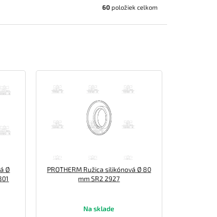
60
položiek celkom
á Ø
PROTHERM Ružica silikónová Ø 80
301
mm SR2 2927
Na sklade