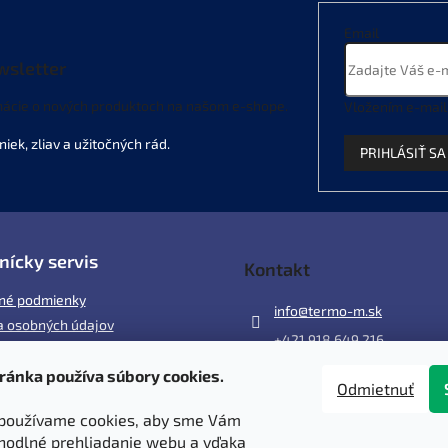
y
v
Email
ý
wsletter
p
i
mácie o nových produktoch na našom e-shope.
s
Vložením e-mail
u
PRIHLÁSIŤ SA
nícky servis
Kontakt
né podmienky
info
@
termo-m.sk
 osobných údajov
+421 918 649 216
ránka používa súbory cookies.
ácia
Odmietnuť
 a poštovné
používame cookies, aby sme Vám
y
hodlné prehliadanie webu a vďaka