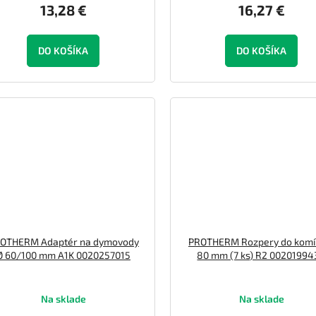
13,28 €
16,27 €
DO KOŠÍKA
DO KOŠÍKA
OTHERM Adaptér na dymovody
PROTHERM Rozpery do komí
Ø 60/100 mm A1K 0020257015
80 mm (7 ks) R2 0020199
Na sklade
Na sklade