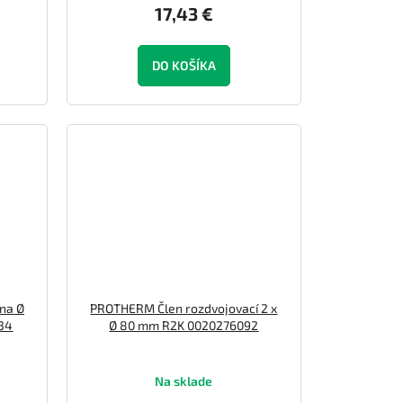
17,43 €
DO KOŠÍKA
na Ø
PROTHERM Člen rozdvojovací 2 x
434
Ø 80 mm R2K 0020276092
Na sklade