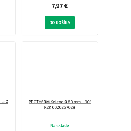
7,97 €
DO KOŠÍKA
ia Ø
PROTHERM Koleno Ø 80 mm – 90°
K2K 0020257029
Na sklade