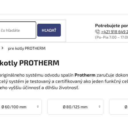
Potrebujete por
HĽADAŤ
+421 918 649 
(Po–Pia 7:00 – 17:0
pre kotly PROTHERM
 kotly PROTHERM
originálneho systému odvodu spalín
Protherm
zaručuje dokon
celý systém je testovaný a certifikovaný ako jeden funkčný cel
jeho vyššiu účinnosť a dlhšiu životnosť.
Ø 60/100 mm
Ø 80/125 mm
Ø