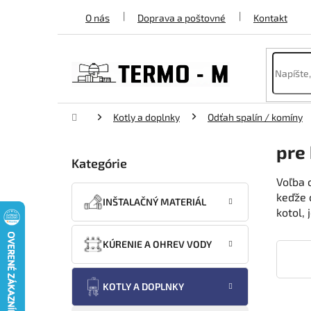
Prejsť
O nás
Doprava a poštovné
Kontakt
na
obsah
Domov
Kotly a doplnky
Odťah spalín / komíny
B
pre
o
Kategórie
Preskočiť
č
kategórie
Voľba 
n
keďže 
ý
INŠTALAČNÝ MATERIÁL
kotol, 
p
a
n
KÚRENIE A OHREV VODY
e
l
KOTLY A DOPLNKY
R