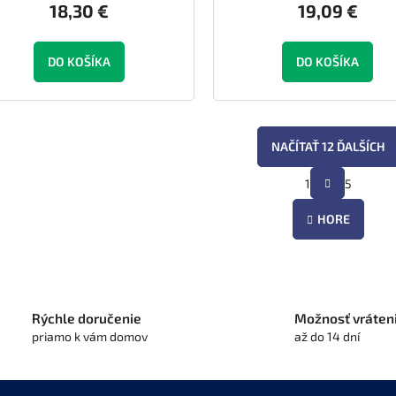
18,30 €
19,09 €
DO KOŠÍKA
DO KOŠÍKA
NAČÍTAŤ 12 ĎALŠÍCH
S
1
5
O
t
r
v
á
HORE
l
n
á
k
d
o
a
v
c
a
i
n
Rýchle doručenie
Možnosť vráten
e
i
priamo k vám domov
až do 14 dní
e
p
r
v
k