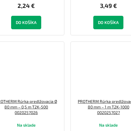
2,24 €
3,49 €
DO KOŠÍKA
DO KOŠÍKA
OTHERM Rúrka predlžovacia Ø
PROTHERM Rúrka predlžovac
80 mm – 0,5 m T2K-500
80 mm – 1 m T2K-1000
0020257026
0020257027
Na sklade
Na sklade