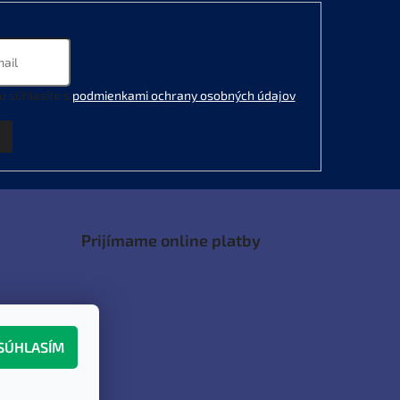
u súhlasíte s
podmienkami ochrany osobných údajov
.
Prijímame online platby
SÚHLASÍM