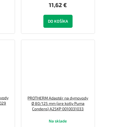
11,62 €
DO KOŠÍKA
vody
PROTHERM Adaptér na dymovody
029
Ø 80/125 mm (pre kotly Puma
Condens) A25KP 0010031033
Na sklade