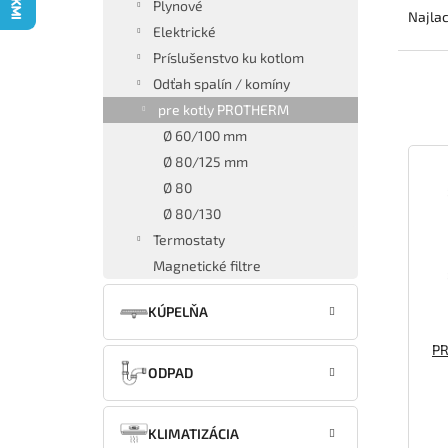
Plynové
a
Najlac
Elektrické
d
e
Príslušenstvo ku kotlom
n
Odťah spalín / komíny
i
pre kotly PROTHERM
e
Ø 60/100 mm
V
p
Ø 80/125 mm
ý
r
p
o
Ø 80
i
d
Ø 80/130
s
u
Termostaty
p
k
Magnetické filtre
r
t
o
o
KÚPELŇA
d
v
u
PR
k
ODPAD
t
o
v
KLIMATIZÁCIA