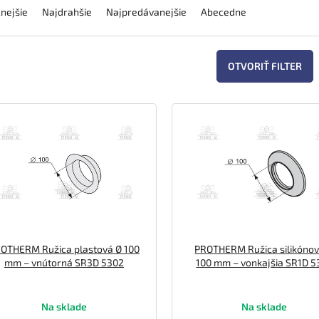
nejšie
Najdrahšie
Najpredávanejšie
Abecedne
OTVORIŤ FILTER
OTHERM Ružica plastová Ø 100
PROTHERM Ružica silikónov
mm – vnútorná SR3D 5302
100 mm – vonkajšia SR1D 5
Na sklade
Na sklade