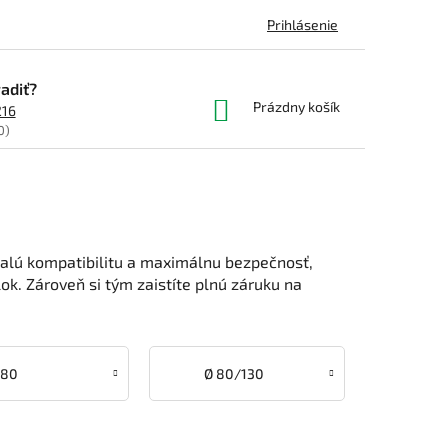
Prihlásenie
adiť?
NÁKUPNÝ
Prázdny košík
216
KOŠÍK
0)
alú kompatibilitu a maximálnu bezpečnosť,
ok. Zároveň si tým zaistíte plnú záruku na
 80
Ø 80/130