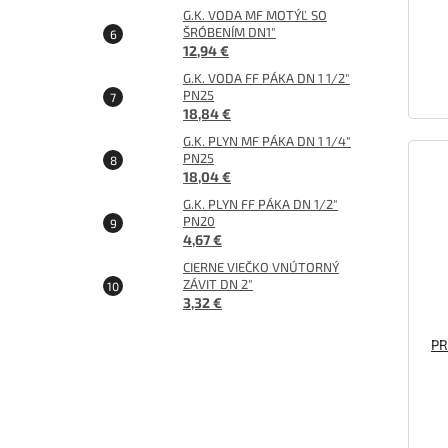
G.K. VODA MF MOTÝĽ SO
ŠRÓBENÍM DN1"
12,94 €
G.K. VODA FF PÁKA DN 1 1/2"
PN25
18,84 €
G.K. PLYN MF PÁKA DN 1 1/4"
PN25
18,04 €
G.K. PLYN FF PÁKA DN 1/2"
PN20
4,67 €
CIERNE VIEČKO VNÚTORNÝ
ZÁVIT DN 2"
3,32 €
PR