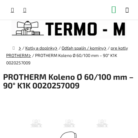
Prejsť
NÁKUP
na
obsah
KOŠÍK
Domov
/
Kotly a doplnky
/
Odťah spalín / komíny
/
pre kotly
PROTHERM
/
PROTHERM Koleno Ø 60/100 mm – 90° K1K
0020257009
PROTHERM Koleno Ø 60/100 mm –
90° K1K 0020257009