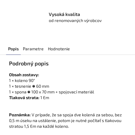
Vysoká kvalita
od renomovaných výrobcov
Popis
Parametre
Hodnotenie
Podrobný popis
Obsah zostavy:
1 × koleno 90°
1 × tesnenie ∅ 60 mm
1 × spona ∅ 100 x 70 mm + spojovací materiál
Tlaková strata:
1 Em
Poznámka:
V prípade, že sa spoja dve kolená za sebou, bez
0,5 m úseku na ustálenie, potom je nutné počítať s tlakovou
stratou 1,5 Em na každé koleno.