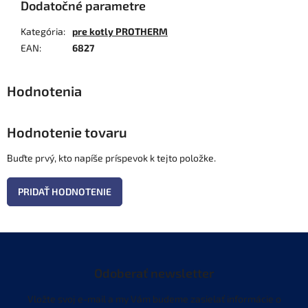
Dodatočné parametre
Kategória
:
pre kotly PROTHERM
EAN
:
6827
Hodnotenie tovaru
Buďte prvý, kto napíše príspevok k tejto položke.
PRIDAŤ HODNOTENIE
Odoberať newsletter
Vložte svoj e-mail a my Vám budeme zasielať informácie o