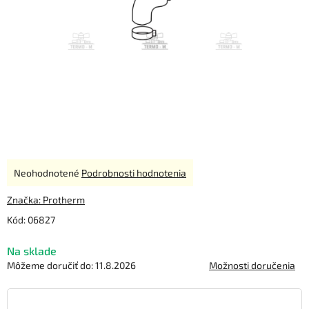
Priemerné
Neohodnotené
Podrobnosti hodnotenia
hodnotenie
produktu
Značka:
Protherm
je
Kód:
06827
0,0
z
Na sklade
5
hviezdičiek.
Môžeme doručiť do:
11.8.2026
Možnosti doručenia