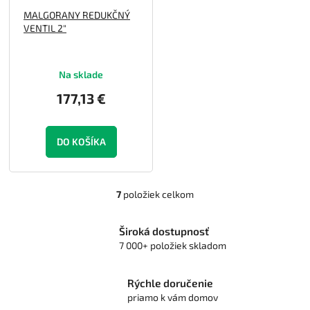
MALGORANY REDUKČNÝ
VENTIL 2"
Na sklade
177,13 €
DO KOŠÍKA
7
položiek celkom
O
v
l
Široká dostupnosť
á
7 000+ položiek skladom
d
a
c
Rýchle doručenie
i
priamo k vám domov
e