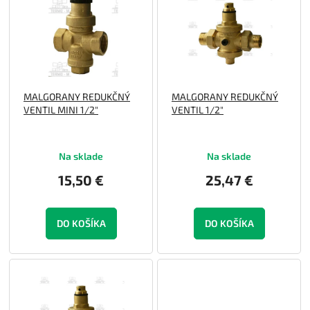
p
o
i
d
s
u
p
k
r
t
o
o
MALGORANY REDUKČNÝ
MALGORANY REDUKČNÝ
d
v
VENTIL MINI 1/2"
VENTIL 1/2"
u
k
t
Na sklade
Na sklade
o
v
15,50 €
25,47 €
DO KOŠÍKA
DO KOŠÍKA