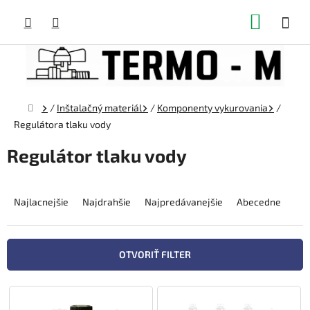
Prejsť
NÁKUP
na
obsah
KOŠÍK
Domov
/
Inštalačný materiál
/
Komponenty vykurovania
/
Regulátora tlaku vody
Regulátor tlaku vody
R
a
Najlacnejšie
Najdrahšie
Najpredávanejšie
Abecedne
d
e
n
OTVORIŤ FILTER
i
e
V
p
ý
r