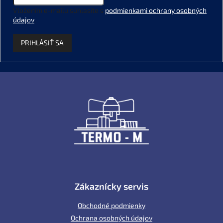
Vložením e-mailu súhlasíte s
podmienkami ochrany osobných
údajov
.
PRIHLÁSIŤ SA
Z
á
p
ä
t
i
e
Zákaznícky servis
Obchodné podmienky
Ochrana osobných údajov