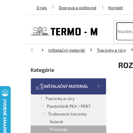
Prejsť
O nás
Doprava a poštovné
Kontakt
na
obsah
Domov
Inštalačný materiál
Tvarovky a rúry
B
ROZ
o
Kategórie
Preskočiť
č
kategórie
n
ý
INŠTALAČNÝ MATERIÁL
p
a
Tvarovky a rúry
n
Plastohliník PEX / PERT
e
Šrobovacie tvarovky
l
Kolená
Prechody