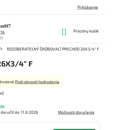
Prihlásenie
adiť?
NÁKUPNÝ
Prázdny košík
216
KOŠÍK
0)
ROZOBERATEĽNÝ ŠRÓBOVACÍ PRECHOD 26X3/4" F
6X3/4" F
rné
dnotené
Podrobnosti hodnotenia
enie
tu
40
de
oručiť do:
11.8.2026
Možnosti doručenia
čiek.