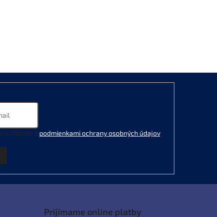
u súhlasíte s
podmienkami ochrany osobných údajov
.
Prijímame online platby