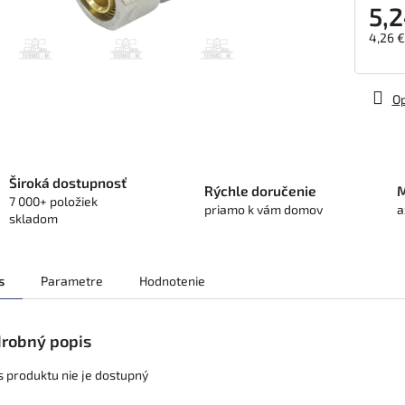
5,2
4,26 
Jedno
cena:
Op
Široká dostupnosť
Rýchle doručenie
M
7 000+ položiek
priamo k vám domov
a
skladom
s
Parametre
Hodnotenie
robný popis
s produktu nie je dostupný