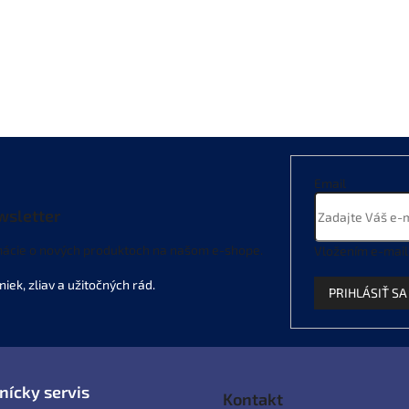
Email
wsletter
mácie o nových produktoch na našom e-shope.
Vložením e-mail
PRIHLÁSIŤ SA
nícky servis
Kontakt