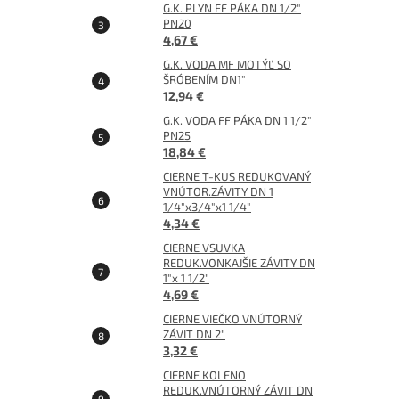
G.K. PLYN FF PÁKA DN 1/2"
PN20
4,67 €
G.K. VODA MF MOTÝĽ SO
ŠRÓBENÍM DN1"
12,94 €
G.K. VODA FF PÁKA DN 1 1/2"
PN25
18,84 €
CIERNE T-KUS REDUKOVANÝ
VNÚTOR.ZÁVITY DN 1
1/4"x3/4"x1 1/4"
4,34 €
CIERNE VSUVKA
REDUK.VONKAJŠIE ZÁVITY DN
1"x 1 1/2"
4,69 €
CIERNE VIEČKO VNÚTORNÝ
ZÁVIT DN 2"
3,32 €
CIERNE KOLENO
REDUK.VNÚTORNÝ ZÁVIT DN