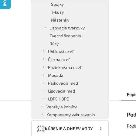
Spojky
T-kusy
Nástenky
Lisovacie tvarovky
Zverné šrobenia
Rúry
Uhlíková oceľ
Čierna oceľ
Pozinkovaná oceľ
Mosadz
Pájkovacia meď
Lisovacia meď
Popi
LDPE HDPE
Ventily a kohúty
Pod
Komponenty vykurovania
Popi
KÚRENIE A OHREV VODY