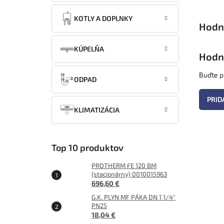
KOTLY A DOPLNKY
KÚPELŇA
Hodn
Buďte pr
ODPAD
PRID
KLIMATIZÁCIA
Top 10 produktov
PROTHERM FE 120 BM
(stacionárny) 0010015963
696,60 €
G.K. PLYN MF PÁKA DN 1 1/4"
PN25
18,04 €