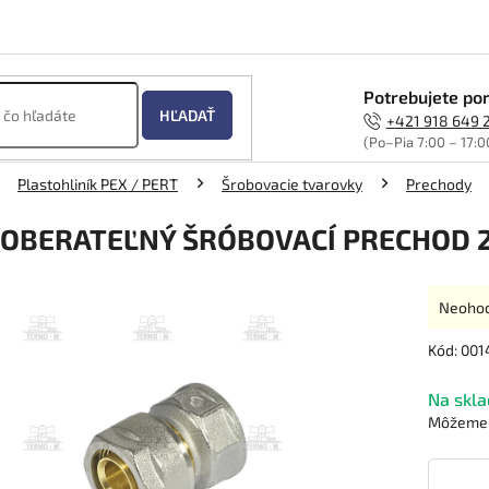
Potrebujete por
HĽADAŤ
+421 918 649 
(Po–Pia 7:00 – 17:0
Plastohliník PEX / PERT
Šrobovacie tvarovky
Prechody
OBERATEĽNÝ ŠRÓBOVACÍ PRECHOD 2
Prieme
Neoho
hodnot
produk
Kód:
001
je
0,0
Na skla
z
Môžeme d
5
hviezdi