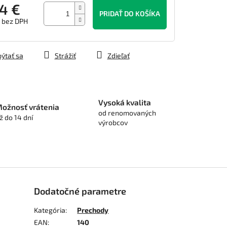
4 €
PRIDAŤ DO KOŠÍKA
€ bez DPH
tková
ýtať sa
Strážiť
Zdieľať
Vysoká kvalita
ožnosť vrátenia
od renomovaných
ž do 14 dní
výrobcov
Dodatočné parametre
Kategória
:
Prechody
EAN
:
140