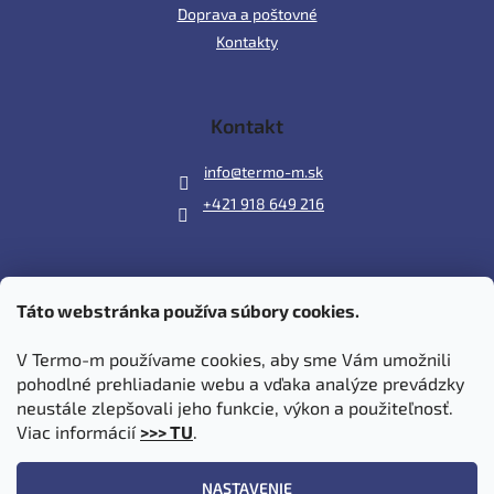
Doprava a poštovné
Kontakty
Kontakt
info
@
termo-m.sk
+421 918 649 216
Táto webstránka používa súbory cookies.
Prijímame online platby
V Termo-m používame cookies, aby sme Vám umožnili
pohodlné prehliadanie webu a vďaka analýze prevádzky
neustále zlepšovali jeho funkcie, výkon a použiteľnosť.
Viac informácií
>>> TU
.
Vytvoril Shoptet
|
Upravil Balkys
NASTAVENIE