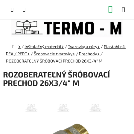
Prejsť
NÁKUP
na
obsah
KOŠÍK
Domov
/
Inštalačný materiál
/
Tvarovky a rúry
/
Plastohliník
PEX / PERT
/
Šrobovacie tvarovky
/
Prechody
/
ROZOBERATEĽNÝ ŠRÓBOVACÍ PRECHOD 26X3/4" M
ROZOBERATEĽNÝ ŠRÓBOVACÍ
PRECHOD 26X3/4" M