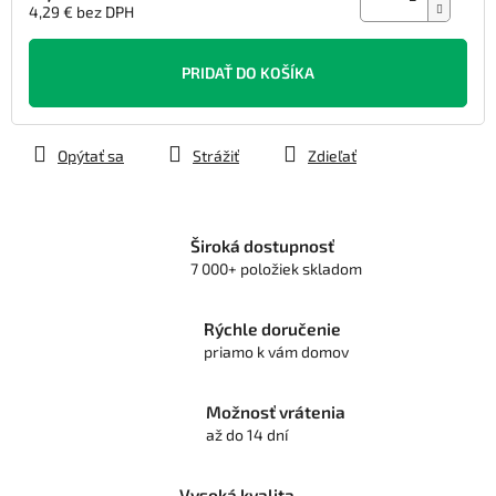
4,29 € bez DPH
Jednotková
cena:
PRIDAŤ DO KOŠÍKA
Opýtať sa
Strážiť
Zdieľať
Široká dostupnosť
7 000+ položiek skladom
Rýchle doručenie
priamo k vám domov
Možnosť vrátenia
až do 14 dní
Vysoká kvalita