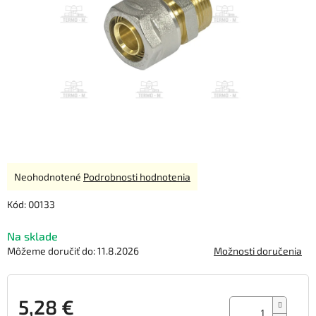
Priemerné
Neohodnotené
Podrobnosti hodnotenia
hodnotenie
produktu
Kód:
00133
je
0,0
Na sklade
z
Môžeme doručiť do:
11.8.2026
Možnosti doručenia
5
hviezdičiek.
5,28 €