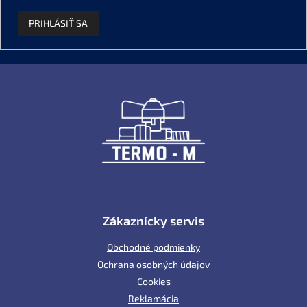
PRIHLÁSIŤ SA
Z
á
p
ä
t
i
e
Zákaznícky servis
Obchodné podmienky
Ochrana osobných údajov
Cookies
Reklamácia