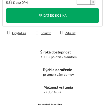
5,61 € bez DPH
Jednotková
cena:
PRIDAŤ DO KOŠÍKA
Opýtať sa
Strážiť
Zdieľať
Široká dostupnosť
7 000+ položiek skladom
Rýchle doručenie
priamo k vám domov
Možnosť vrátenia
až do 14 dní
Vysoká kvalita