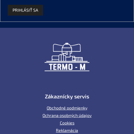
PRIHLÁSIŤ SA
Z
á
p
ä
t
i
e
Zákaznícky servis
Obchodné podmienky
Ochrana osobných údajov
Cookies
Reklamácia