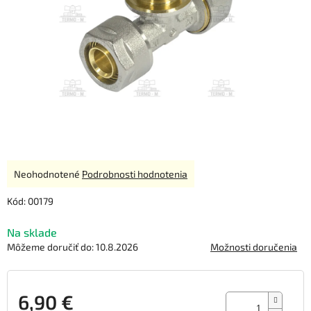
Priemerné
Neohodnotené
Podrobnosti hodnotenia
hodnotenie
produktu
Kód:
00179
je
0,0
Na sklade
z
Môžeme doručiť do:
10.8.2026
Možnosti doručenia
5
hviezdičiek.
6,90 €