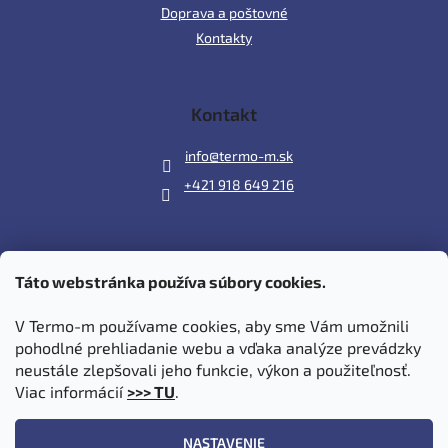
Doprava a poštovné
Kontakty
Kontakt
info
@
termo-m.sk
+421 918 649 216
Táto webstránka používa súbory cookies.
Prijímame online platby
V Termo-m používame cookies, aby sme Vám umožnili
pohodlné prehliadanie webu a vďaka analýze prevádzky
neustále zlepšovali jeho funkcie, výkon a použiteľnosť.
Viac informácií
>>> TU
.
Vytvoril Shoptet
|
Upravil Balkys
NASTAVENIE