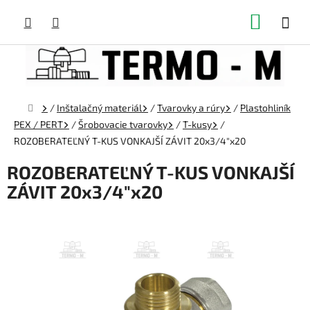
Prejsť
NÁKUP
na
obsah
KOŠÍK
Domov
/
Inštalačný materiál
/
Tvarovky a rúry
/
Plastohliník
PEX / PERT
/
Šrobovacie tvarovky
/
T-kusy
/
ROZOBERATEĽNÝ T-KUS VONKAJŠÍ ZÁVIT 20x3/4"x20
ROZOBERATEĽNÝ T-KUS VONKAJŠÍ
ZÁVIT 20x3/4"x20