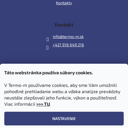
Kontakty
Kontakt
info
@
termo-m.sk
+421 918 649 216
Táto webstránka používa súbory cookies.
Prijímame online platby
V Termo-m používame cookies, aby sme Vám umožnili
pohodlné prehliadanie webu a vďaka analýze prevádzky
neustále zlepšovali jeho funkcie, výkon a použiteľnosť.
Viac informácií
>>> TU
.
Vytvoril Shoptet
|
Upravil Balkys
NASTAVENIE