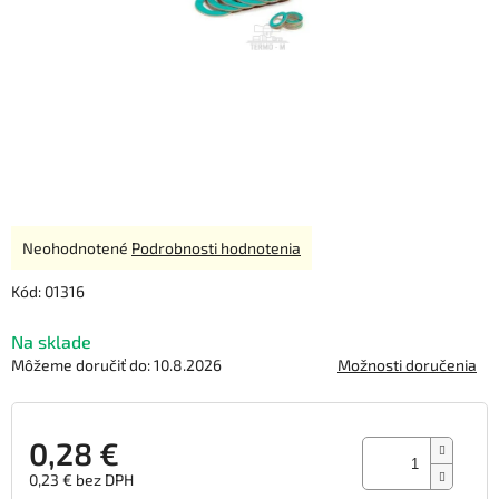
Priemerné
Neohodnotené
Podrobnosti hodnotenia
hodnotenie
produktu
Kód:
01316
je
0,0
Na sklade
z
Môžeme doručiť do:
10.8.2026
Možnosti doručenia
5
hviezdičiek.
0,28 €
0,23 € bez DPH