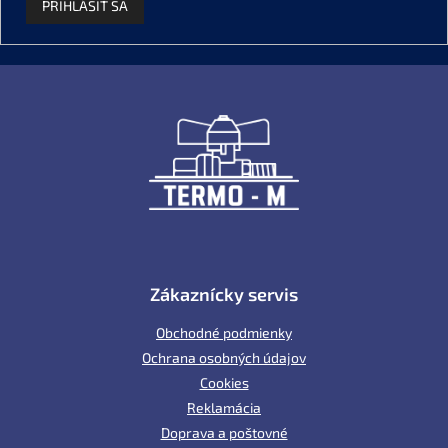
PRIHLÁSIŤ SA
Z
á
p
ä
t
i
e
Zákaznícky servis
Obchodné podmienky
Ochrana osobných údajov
Cookies
Reklamácia
Doprava a poštovné