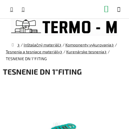
Prejsť
NÁKUP
na
obsah
KOŠÍK
Domov
/
Inštalačný materiál
/
Komponenty vykurovania
/
Tesnenia a tesniace materiály
/
Kurenárske tesnenia
/
TESNENIE DN 1"FITING
TESNENIE DN 1"FITING