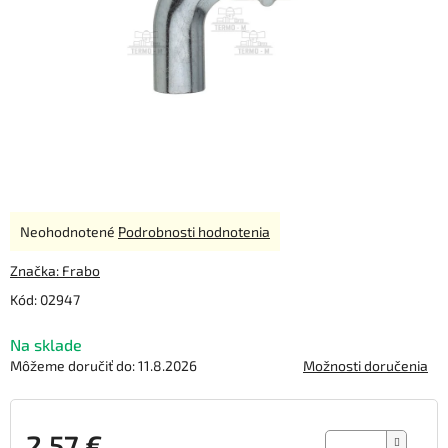
Priemerné
Neohodnotené
Podrobnosti hodnotenia
hodnotenie
produktu
Značka:
Frabo
je
Kód:
02947
0,0
z
Na sklade
5
hviezdičiek.
Môžeme doručiť do:
11.8.2026
Možnosti doručenia
2,57 €