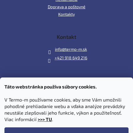
Doprava a poštovné
Kontakty
Kontakt
info
@
termo-m.sk
+421 918 649 216
Táto webstránka používa súbory cookies.
Prijímame online platby
V Termo-m používame cookies, aby sme Vám umožnili
pohodlné prehliadanie webu a vďaka analýze prevádzky
neustále zlepšovali jeho funkcie, výkon a použiteľnosť.
Viac informácií
>>> TU
.
Vytvoril Shoptet
|
Upravil Balkys