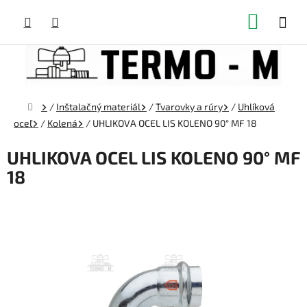
Prejsť
NÁKUP
na
obsah
KOŠÍK
Domov
/
Inštalačný materiál
/
Tvarovky a rúry
/
Uhlíková
oceľ
/
Kolená
/
UHLIKOVA OCEL LIS KOLENO 90° MF 18
UHLIKOVA OCEL LIS KOLENO 90° MF
18