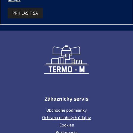
PRIHLÁSIŤ SA
Z
á
p
ä
t
i
e
Zákaznícky servis
Obchodné podmienky
Ochrana osobných údajov
Cookies
Reklamácia