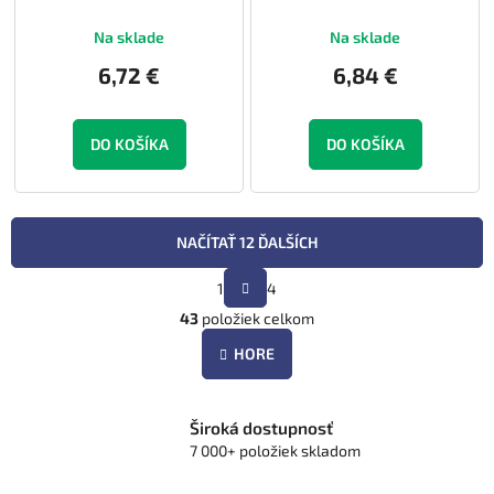
Na sklade
Na sklade
6,72 €
6,84 €
DO KOŠÍKA
DO KOŠÍKA
NAČÍTAŤ 12 ĎALŠÍCH
S
1
4
t
O
r
43
položiek celkom
v
á
l
n
HORE
á
k
d
o
v
a
a
Široká dostupnosť
c
n
7 000+ položiek skladom
i
i
e
e