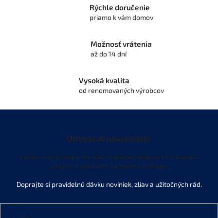
p
Rýchle doručenie
r
priamo k vám domov
v
k
y
Možnosť vrátenia
v
až do 14 dní
ý
p
i
Vysoká kvalita
s
od renomovaných výrobcov
u
Odoberať newsletter
Vložte svoj e-mail a my Vám budeme zasielať informácie o
nových produktoch na našom e-shope.