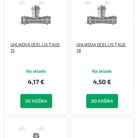
p
o
i
d
s
u
p
k
r
t
o
o
UHLIKOVA OCEL LIS T KUS
UHLIKOVA OCEL LIS T KUS
d
v
15
18
u
k
t
Na sklade
Na sklade
o
v
4,17 €
4,50 €
DO KOŠÍKA
DO KOŠÍKA