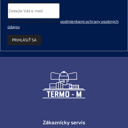
Email
Vložením e-mailu súhlasíte s
podmienkami ochrany osobných
údajov
.
PRIHLÁSIŤ SA
Z
á
p
ä
t
i
e
Zákaznícky servis