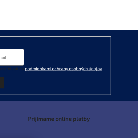
u súhlasíte s
podmienkami ochrany osobných údajov
.
Prijímame online platby