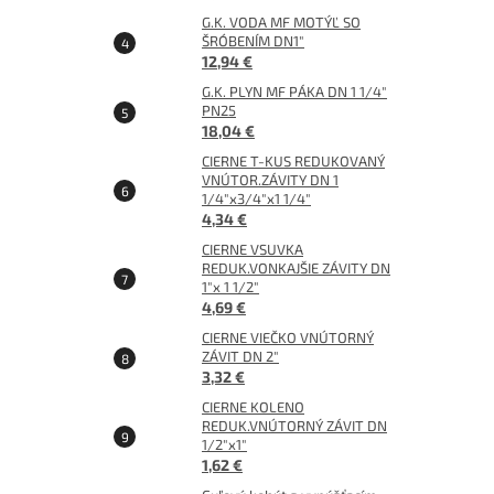
G.K. VODA MF MOTÝĽ SO
ŠRÓBENÍM DN1"
12,94 €
G.K. PLYN MF PÁKA DN 1 1/4"
PN25
18,04 €
CIERNE T-KUS REDUKOVANÝ
VNÚTOR.ZÁVITY DN 1
1/4"x3/4"x1 1/4"
4,34 €
CIERNE VSUVKA
REDUK.VONKAJŠIE ZÁVITY DN
1"x 1 1/2"
4,69 €
CIERNE VIEČKO VNÚTORNÝ
ZÁVIT DN 2"
3,32 €
CIERNE KOLENO
REDUK.VNÚTORNÝ ZÁVIT DN
1/2"x1"
1,62 €