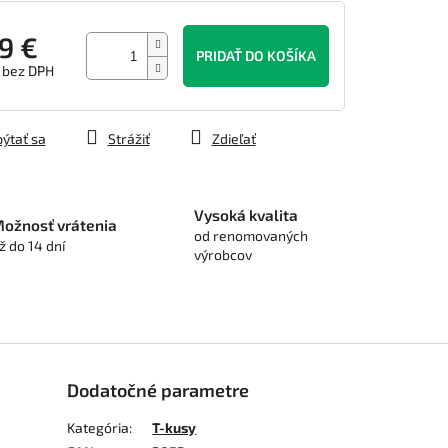
9 €
PRIDAŤ DO KOŠÍKA
 bez DPH
tková
ýtať sa
Strážiť
Zdieľať
Vysoká kvalita
ožnosť vrátenia
od renomovaných
ž do 14 dní
výrobcov
Dodatočné parametre
Kategória
:
T-kusy