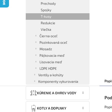
Prechody
Spojky
T-kusy
Redukcie
Viečka
Čierna oceľ
Pozinkovaná oceľ
Mosadz
Pájkovacia meď
Lisovacia meď
LDPE HDPE
Ventily a kohúty
Popi
Komponenty vykurovania
KÚRENIE A OHREV VODY
Pod
Popi
KOTLY A DOPLNKY