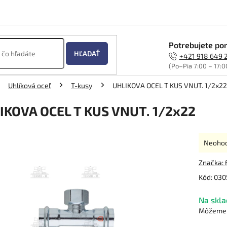
Potrebujete por
HĽADAŤ
+421 918 649 
(Po–Pia 7:00 – 17:0
Uhlíková oceľ
T-kusy
UHLIKOVA OCEL T KUS VNUT. 1/2x22
IKOVA OCEL T KUS VNUT. 1/2x22
Prieme
Neoho
hodnot
produk
Značka:
je
Kód:
030
0,0
z
Na skla
5
hviezdi
Môžeme d