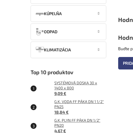
KÚPELŇA
ODPAD
Hodn
Buďte pr
KLIMATIZÁCIA
PRID
Top 10 produktov
SYSTÉMOVÁ DOSKA 30 x
1400 x 800
9,09 €
G.K. VODA FF PÁKA DN 1 1/2"
PN25
18,84 €
G.K. PLYN FF PÁKA DN 1/2"
PN20
4,67 €