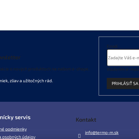
Email
wsletter
mácie o nových produktoch na našom e-shope.
Vložením e-mail
PRIHLÁSIŤ SA
nícky servis
Kontakt
né podmienky
info
@
termo-m.sk
 osobných údajov