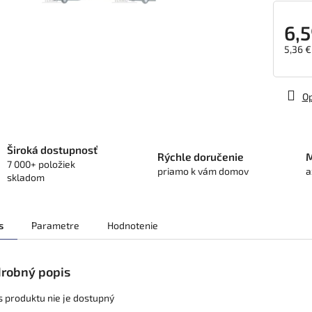
6,5
5,36 €
Jedno
cena:
Op
Široká dostupnosť
Rýchle doručenie
M
7 000+ položiek
priamo k vám domov
a
skladom
s
Parametre
Hodnotenie
robný popis
s produktu nie je dostupný