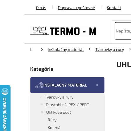
Prejsť
O nás
Doprava a poštovné
Kontakt
na
obsah
Domov
Inštalačný materiál
Tvarovky a rúry
B
UHL
o
Kategórie
Preskočiť
č
kategórie
n
ý
INŠTALAČNÝ MATERIÁL
p
a
Tvarovky a rúry
n
Plastohliník PEX / PERT
e
Uhlíková oceľ
l
Rúry
Kolená