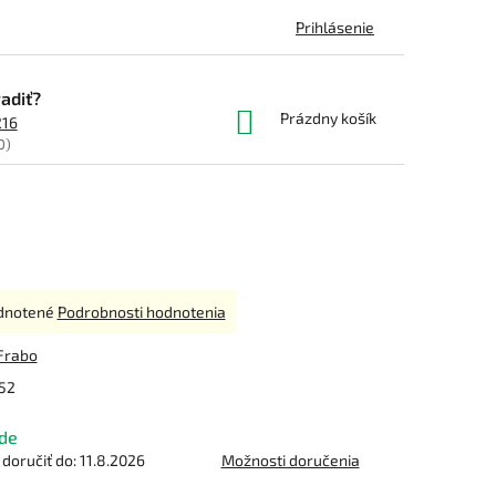
Prihlásenie
adiť?
NÁKUPNÝ
Prázdny košík
216
KOŠÍK
0)
rné
dnotené
Podrobnosti hodnotenia
enie
tu
Frabo
52
de
čiek.
oručiť do:
11.8.2026
Možnosti doručenia