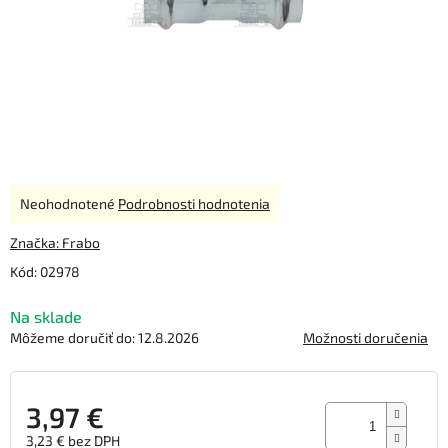
Priemerné
Neohodnotené
Podrobnosti hodnotenia
hodnotenie
produktu
Značka:
Frabo
je
Kód:
02978
0,0
z
Na sklade
5
hviezdičiek.
Môžeme doručiť do:
12.8.2026
Možnosti doručenia
3,97 €
3,23 € bez DPH