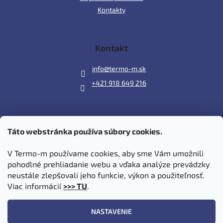
Kontakty
Kontakt
info
@
termo-m.sk
+421 918 649 216
Táto webstránka používa súbory cookies.
Prijímame online platby
V Termo-m používame cookies, aby sme Vám umožnili
pohodlné prehliadanie webu a vďaka analýze prevádzky
neustále zlepšovali jeho funkcie, výkon a použiteľnosť.
Viac informácií
>>> TU
.
Vytvoril Shoptet
|
Upravil Balkys
NASTAVENIE