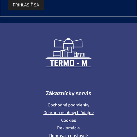
PRIHLÁSIŤ SA
Z
á
p
ä
t
i
e
Zákaznícky servis
Obchodné podmienky
Ochrana osobných údajov
Cookies
Reklamácia
Doprava a poštovné