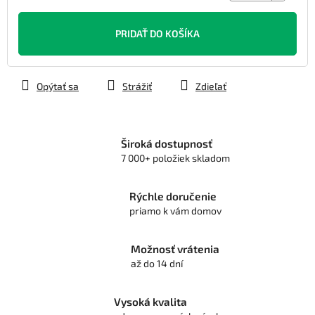
Jednotková
cena:
PRIDAŤ DO KOŠÍKA
Opýtať sa
Strážiť
Zdieľať
Široká dostupnosť
7 000+ položiek skladom
Rýchle doručenie
priamo k vám domov
Možnosť vrátenia
až do 14 dní
Vysoká kvalita