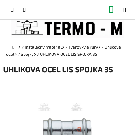
Prejsť
NÁKUP
na
obsah
KOŠÍK
Domov
/
Inštalačný materiál
/
Tvarovky a rúry
/
Uhlíková
oceľ
/
Spojky
/
UHLIKOVA OCEL LIS SPOJKA 35
UHLIKOVA OCEL LIS SPOJKA 35