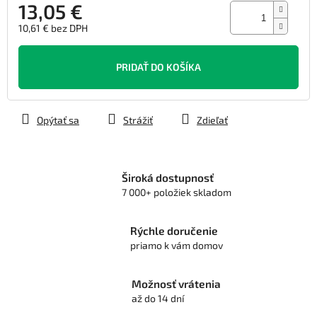
13,05 €
10,61 € bez DPH
Jednotková
cena:
PRIDAŤ DO KOŠÍKA
Opýtať sa
Strážiť
Zdieľať
Široká dostupnosť
7 000+ položiek skladom
Rýchle doručenie
priamo k vám domov
Možnosť vrátenia
až do 14 dní