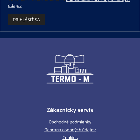
údajov
.
PRIHLÁSIŤ SA
Z
á
p
ä
t
i
e
Zákaznícky servis
Obchodné podmienky
Ochrana osobných údajov
Cookies