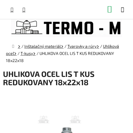
Prejsť
NÁKUP
na
obsah
KOŠÍK
Domov
/
Inštalačný materiál
/
Tvarovky a rúry
/
Uhlíková
oceľ
/
T-kusy
/
UHLIKOVA OCEL LIS T KUS REDUKOVANY
18x22x18
UHLIKOVA OCEL LIS T KUS
REDUKOVANY 18x22x18