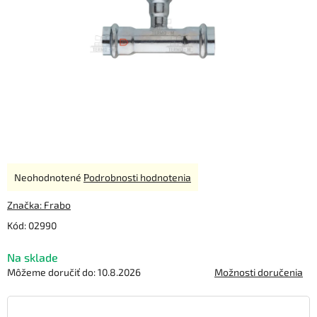
Priemerné
Neohodnotené
Podrobnosti hodnotenia
hodnotenie
produktu
Značka:
Frabo
je
Kód:
02990
0,0
z
Na sklade
5
hviezdičiek.
Môžeme doručiť do:
10.8.2026
Možnosti doručenia