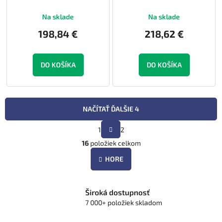
Na sklade
Na sklade
198,84 €
218,62 €
DO KOŠÍKA
DO KOŠÍKA
NAČÍTAŤ ĎALŠIE 4
S
1
2
t
O
r
16
položiek celkom
v
á
l
n
HORE
á
k
d
o
v
a
a
Široká dostupnosť
c
n
7 000+ položiek skladom
i
i
e
e