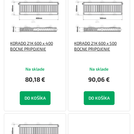
p
o
i
d
s
u
p
k
r
t
o
o
KORADO 21K 600 x 400
KORADO 21K 600 x 500
d
v
BOCNE PRIPOJENIE
BOCNE PRIPOJENIE
u
k
t
Na sklade
Na sklade
o
v
80,18 €
90,06 €
DO KOŠÍKA
DO KOŠÍKA