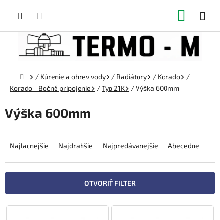
Prejsť
NÁKUP
na
obsah
KOŠÍK
Domov
/
Kúrenie a ohrev vody
/
Radiátory
/
Korado
/
Korado - Bočné pripojenie
/
Typ 21K
/
Výška 600mm
Výška 600mm
R
a
Najlacnejšie
Najdrahšie
Najpredávanejšie
Abecedne
d
e
n
OTVORIŤ FILTER
i
e
V
p
ý
r