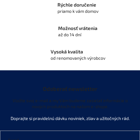
p
Rýchle doručenie
r
priamo k vám domov
v
k
y
Možnosť vrátenia
v
až do 14 dní
ý
p
i
Vysoká kvalita
s
od renomovaných výrobcov
u
Odoberať newsletter
Vložte svoj e-mail a my Vám budeme zasielať informácie o
nových produktoch na našom e-shope.