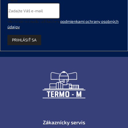
Email
Vložením e-mailu súhlasíte s
podmienkami ochrany osobných
údajov
.
PRIHLÁSIŤ SA
Z
á
p
ä
t
i
e
Zákaznícky servis