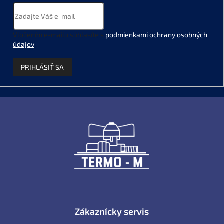
Vložením e-mailu súhlasíte s
podmienkami ochrany osobných
údajov
.
PRIHLÁSIŤ SA
Z
á
p
ä
t
i
e
Zákaznícky servis