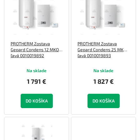
p
o
i
d
s
u
p
k
r
t
o
o
PROTHERM Zostava
PROTHERM Zostava
d
v
Gepard Condens 12 MKO
Gepard Condens 25 MKO
u
ľavá 0010019892
ľavá 0010019893
k
t
Na sklade
Na sklade
o
v
1 791 €
1 827 €
DO KOŠÍKA
DO KOŠÍKA