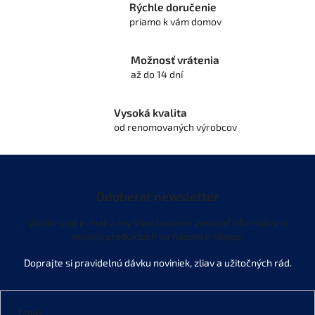
Rýchle doručenie
r
priamo k vám domov
v
k
y
Možnosť vrátenia
v
až do 14 dní
ý
p
i
Vysoká kvalita
s
od renomovaných výrobcov
u
Odoberať newsletter
Vložte svoj e-mail a my Vám budeme zasielať informácie o
nových produktoch na našom e-shope.
Email