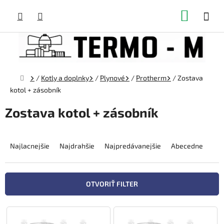
Prejsť
NÁKUP
na
obsah
KOŠÍK
Domov
/
Kotly a doplnky
/
Plynové
/
Protherm
/
Zostava
kotol + zásobník
Zostava kotol + zásobník
R
a
Najlacnejšie
Najdrahšie
Najpredávanejšie
Abecedne
d
e
n
OTVORIŤ FILTER
i
e
V
p
ý
r