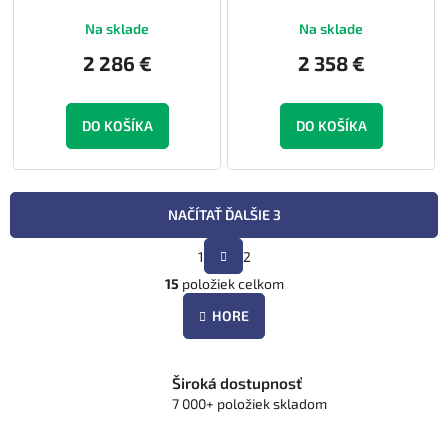
Na sklade
Na sklade
2 286 €
2 358 €
DO KOŠÍKA
DO KOŠÍKA
NAČÍTAŤ ĎALŠIE 3
S
1
2
t
O
r
15
položiek celkom
v
á
l
n
HORE
á
k
d
o
v
a
a
Široká dostupnosť
c
n
7 000+ položiek skladom
i
i
e
e
p