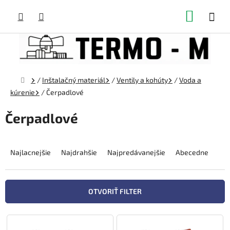
Prejsť
NÁKUP
na
obsah
KOŠÍK
Domov
/
Inštalačný materiál
/
Ventily a kohúty
/
Voda a
kúrenie
/
Čerpadlové
Čerpadlové
R
a
Najlacnejšie
Najdrahšie
Najpredávanejšie
Abecedne
d
e
n
OTVORIŤ FILTER
i
e
V
p
ý
r