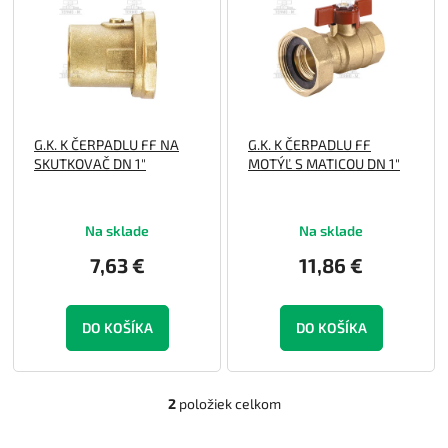
p
o
i
d
s
u
p
k
r
t
o
o
G.K. K ČERPADLU FF NA
G.K. K ČERPADLU FF
d
v
SKUTKOVAČ DN 1"
MOTÝĽ S MATICOU DN 1"
u
k
t
Na sklade
Na sklade
o
v
7,63 €
11,86 €
DO KOŠÍKA
DO KOŠÍKA
2
položiek celkom
O
v