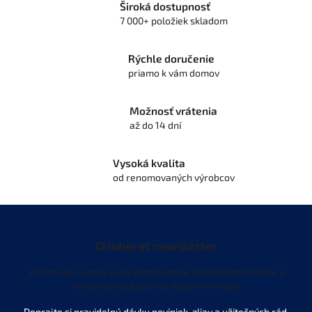
l
Široká dostupnosť
á
7 000+ položiek skladom
d
a
c
Rýchle doručenie
i
priamo k vám domov
e
p
r
Možnosť vrátenia
v
až do 14 dní
k
y
v
Vysoká kvalita
ý
od renomovaných výrobcov
p
i
s
u
Odoberať newsletter
Vložte svoj e-mail a my Vám budeme zasielať informácie o
nových produktoch na našom e-shope.