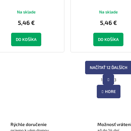
Na sklade
Na sklade
5,46 €
5,46 €
DO KOŠÍKA
DO KOŠÍKA
NAČÍTAŤ 12 ĎALŠÍCH
S
1
3
O
t
r
v
á
HORE
l
n
á
k
d
o
a
v
c
a
i
n
Rýchle doručenie
Možnosť vráten
e
i
priamo k vám domov
až do 14 dní