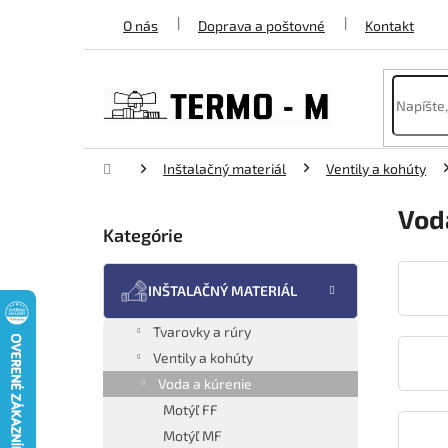
Prejsť
O nás
Doprava a poštovné
Kontakt
na
obsah
Domov
Inštalačný materiál
Ventily a kohúty
B
Vod
o
Kategórie
Preskočiť
č
kategórie
n
ý
INŠTALAČNÝ MATERIÁL
p
a
Tvarovky a rúry
n
Ventily a kohúty
e
Voda a kúrenie
l
Motýľ FF
Motýľ MF