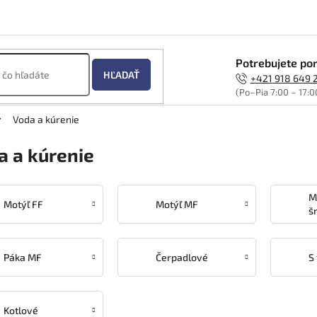
Potrebujete por
HĽADAŤ
+421 918 649 
(Po–Pia 7:00 – 17:0
Voda a kúrenie
a a kúrenie
M
Motýľ FF
Motýľ MF
š
Páka MF
Čerpadlové
S
Kotlové