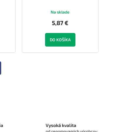
Na sklade
5,87 €
DO KOŠÍKA
ia
Vysoká kvalita
od renomovaných výrobcov