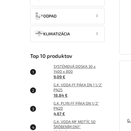
t
o
v
ODPAD
KLIMATIZÁCIA
Top 10 produktov
SYSTÉMOVÁ DOSKA 30 x
1400 x 800
9,09 €
G.K. VODA FF PÁKA DN 1 1/2"
PN25
18,84 €
G.K. PLYN FF PÁKA DN 1/2"
PN20
4,67 €
G
G.K. VODA MF MOTÝĽ SO
ŠRÓBENÍM DN1"