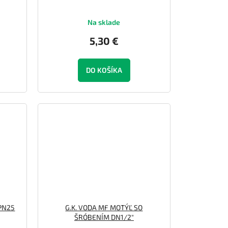
Na sklade
5,30 €
DO KOŠÍKA
 PN25
G.K. VODA MF MOTÝĽ SO
ŠRÓBENÍM DN1/2"