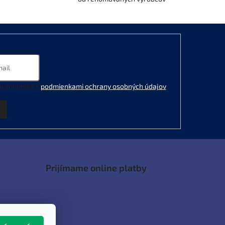
u súhlasíte s
podmienkami ochrany osobných údajov
.
Prijímame online platby