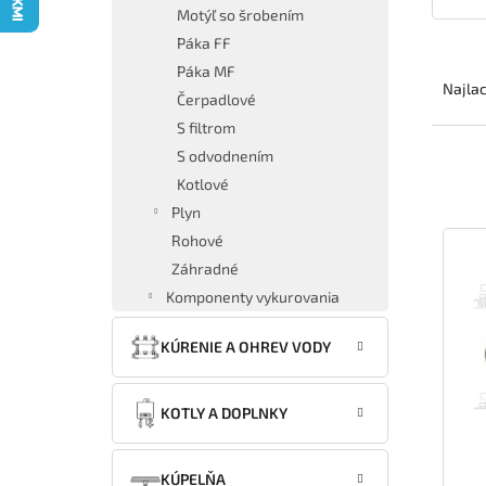
Motýľ so šrobením
Páka FF
R
Páka MF
a
Najlac
Čerpadlové
d
S filtrom
e
n
S odvodnením
i
Kotlové
e
Plyn
V
p
Rohové
ý
r
Záhradné
p
o
i
d
Komponenty vykurovania
s
u
p
k
KÚRENIE A OHREV VODY
r
t
o
o
KOTLY A DOPLNKY
d
v
u
k
KÚPELŇA