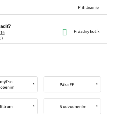
Prihlásenie
adiť?
NÁKUPNÝ
Prázdny košík
216
KOŠÍK
0)
otýľ so
Páka FF
robením
 filtrom
S odvodnením