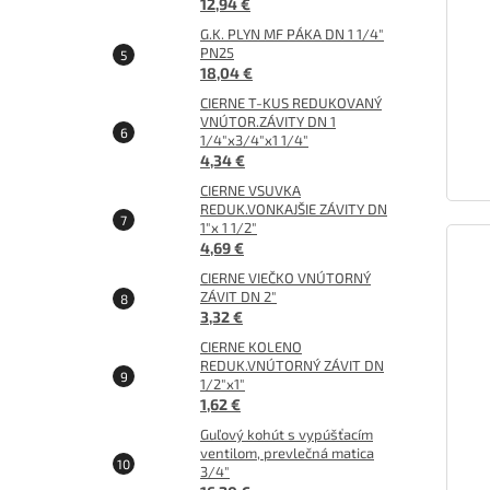
12,94 €
G.K. PLYN MF PÁKA DN 1 1/4"
PN25
18,04 €
CIERNE T-KUS REDUKOVANÝ
VNÚTOR.ZÁVITY DN 1
1/4"x3/4"x1 1/4"
4,34 €
CIERNE VSUVKA
REDUK.VONKAJŠIE ZÁVITY DN
1"x 1 1/2"
4,69 €
CIERNE VIEČKO VNÚTORNÝ
ZÁVIT DN 2"
3,32 €
CIERNE KOLENO
REDUK.VNÚTORNÝ ZÁVIT DN
1/2"x1"
1,62 €
Guľový kohút s vypúšťacím
ventilom, prevlečná matica
3/4"