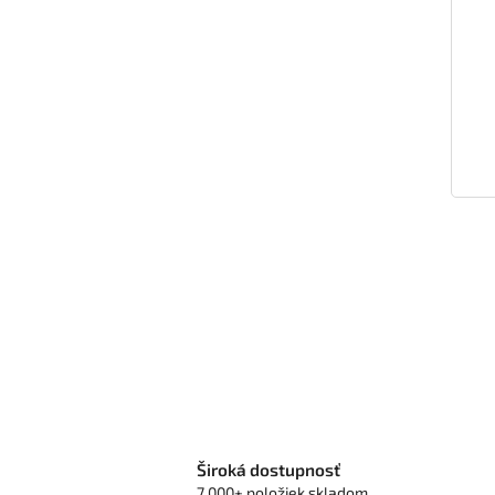
Široká dostupnosť
7 000+ položiek skladom