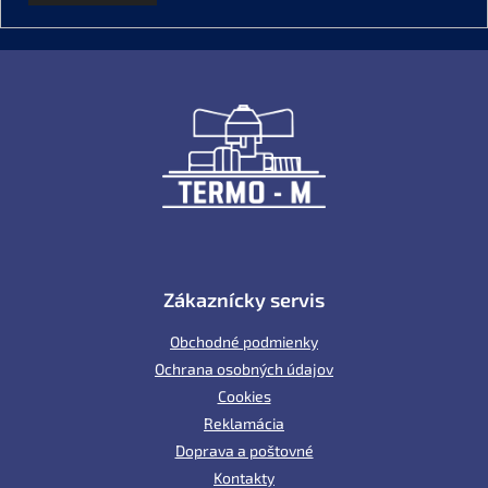
Z
á
p
ä
t
i
e
Zákaznícky servis
Obchodné podmienky
Ochrana osobných údajov
Cookies
Reklamácia
Doprava a poštovné
Kontakty