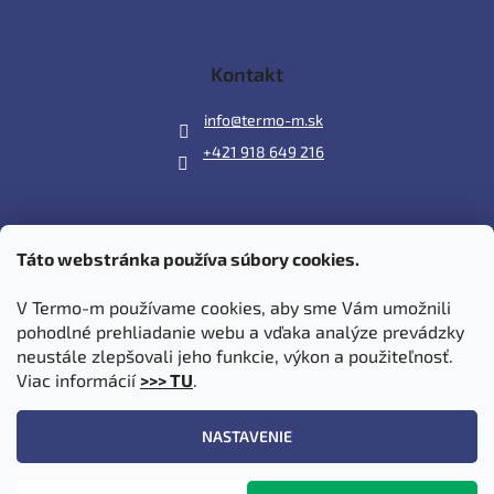
Kontakt
info
@
termo-m.sk
+421 918 649 216
Táto webstránka používa súbory cookies.
Prijímame online platby
V Termo-m používame cookies, aby sme Vám umožnili
pohodlné prehliadanie webu a vďaka analýze prevádzky
neustále zlepšovali jeho funkcie, výkon a použiteľnosť.
Viac informácií
>>> TU
.
Vytvoril Shoptet
|
Upravil Balkys
NASTAVENIE
Copyright 2026
Termo-m.sk
. Všetky práva vyhradené.
Upraviť