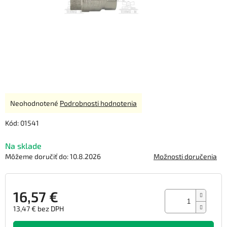
Priemerné
Neohodnotené
Podrobnosti hodnotenia
hodnotenie
produktu
Kód:
01541
je
0,0
Na sklade
z
Môžeme doručiť do:
10.8.2026
Možnosti doručenia
5
hviezdičiek.
16,57 €
13,47 € bez DPH
Jednotková