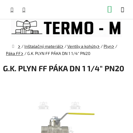
Prejsť
NÁKUP
na
obsah
KOŠÍK
Domov
/
Inštalačný materiál
/
Ventily a kohúty
/
Plyn
/
Páka FF
/
G.K. PLYN FF PÁKA DN 1 1/4" PN20
G.K. PLYN FF PÁKA DN 1 1/4" PN20