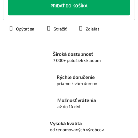
cena:
PRIDAŤ DO KOŠÍKA
Opýtať sa
Strážiť
Zdieľať
Široká dostupnosť
7 000+ položiek skladom
Rýchle doručenie
priamo k vám domov
Možnosť vrátenia
až do 14 dní
Vysoká kvalita
od renomovaných výrobcov