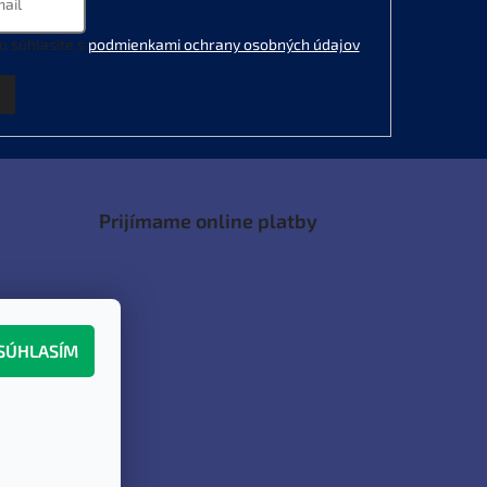
u súhlasíte s
podmienkami ochrany osobných údajov
.
Prijímame online platby
SÚHLASÍM