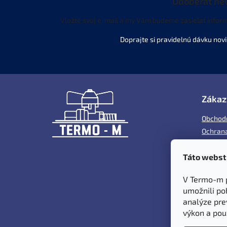
Odoberať ne
Vložte svoj e-mail a my Vám budeme zasielať infor
Z
á
Zákaz
p
ä
Obchod
t
Ochrana
i
Cookies
e
Táto webst
Reklam
Doprava
V Termo-m 
Kontakt
umožnili po
analýze pre
výkon a pou