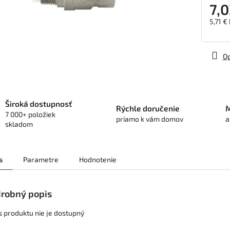
7,0
5,71 €
Jedno
cena:
Op
Široká dostupnosť
Rýchle doručenie
M
7 000+ položiek
priamo k vám domov
a
skladom
s
Parametre
Hodnotenie
robný popis
s produktu nie je dostupný