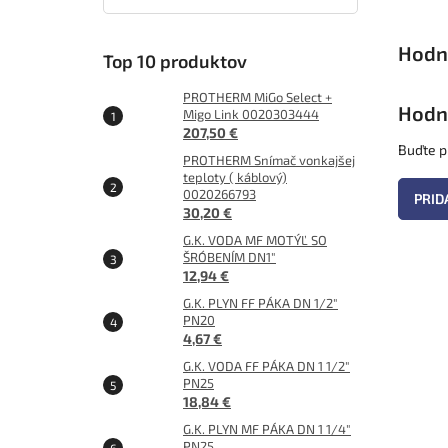
Top 10 produktov
PROTHERM MiGo Select +
Hodn
Migo Link 0020303444
207,50 €
Buďte pr
PROTHERM Snímač vonkajšej
teploty ( káblový)
0020266793
PRID
30,20 €
G.K. VODA MF MOTÝĽ SO
ŠRÓBENÍM DN1"
12,94 €
G.K. PLYN FF PÁKA DN 1/2"
PN20
4,67 €
G.K. VODA FF PÁKA DN 1 1/2"
PN25
18,84 €
G.K. PLYN MF PÁKA DN 1 1/4"
PN25