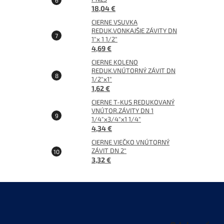
18,04 €
CIERNE VSUVKA
REDUK.VONKAJŠIE ZÁVITY DN
1"x 1 1/2"
4,69 €
CIERNE KOLENO
REDUK.VNÚTORNÝ ZÁVIT DN
1/2"x1"
1,62 €
CIERNE T-KUS REDUKOVANÝ
VNÚTOR.ZÁVITY DN 1
1/4"x3/4"x1 1/4"
4,34 €
CIERNE VIEČKO VNÚTORNÝ
ZÁVIT DN 2"
3,32 €