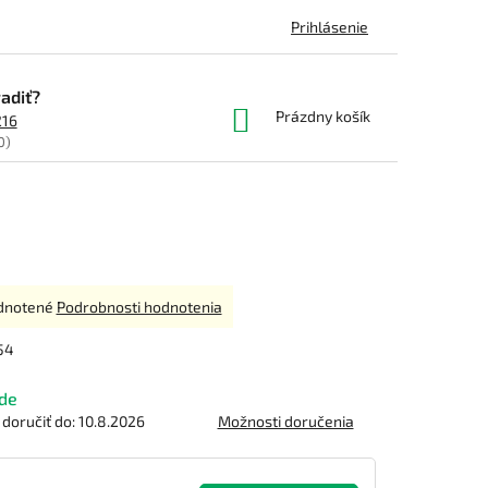
Prihlásenie
adiť?
NÁKUPNÝ
Prázdny košík
216
KOŠÍK
0)
rné
dnotené
Podrobnosti hodnotenia
enie
tu
54
de
oručiť do:
10.8.2026
Možnosti doručenia
čiek.