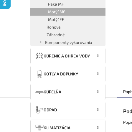
Páka MF
Motýľ MF
Motýľ FF
Rohové
Záhradné
Komponenty vykurovania
KÚRENIE A OHREV VODY
KOTLY A DOPLNKY
Popi
KÚPELŇA
ODPAD
Pod
Popi
KLIMATIZÁCIA