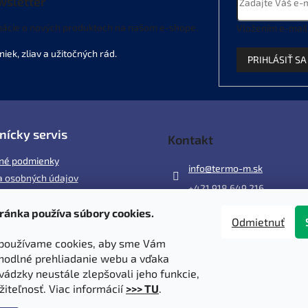
wsletter
mácie o nových produktoch na našom e-shope.
Vložením e-mail
PRIHLÁSIŤ SA
nícky servis
Kontakt
né podmienky
info
@
termo-m.sk
 osobných údajov
+421 918 649 216
ránka používa súbory cookies.
ácia
Odmietnuť
 a poštovné
používame cookies, aby sme Vám
y
hodlné prehliadanie webu a vďaka
vádzky neustále zlepšovali jeho funkcie,
žiteľnosť. Viac informácií
>>> TU
.