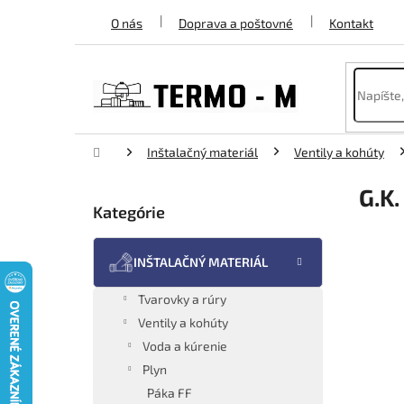
Prejsť
O nás
Doprava a poštovné
Kontakt
na
obsah
Domov
Inštalačný materiál
Ventily a kohúty
B
G.K
o
Kategórie
Preskočiť
č
kategórie
n
ý
INŠTALAČNÝ MATERIÁL
p
a
Tvarovky a rúry
n
Ventily a kohúty
e
Voda a kúrenie
l
Plyn
Páka FF