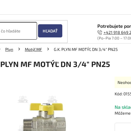
Potrebujete por
HĽADAŤ
+421 918 649 
(Po–Pia 7:00 – 17:0
Plyn
Motýľ MF
G.K. PLYN MF MOTÝĽ DN 3/4" PN25
. PLYN MF MOTÝĽ DN 3/4" PN25
Prieme
Neoho
hodnot
produk
Kód:
015
je
0,0
Na skla
z
Môžeme d
5
hviezdi