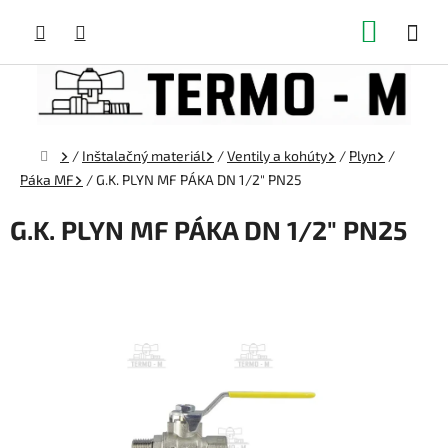
Prejsť
NÁKUP
na
obsah
KOŠÍK
Domov
/
Inštalačný materiál
/
Ventily a kohúty
/
Plyn
/
Páka MF
/
G.K. PLYN MF PÁKA DN 1/2" PN25
G.K. PLYN MF PÁKA DN 1/2" PN25