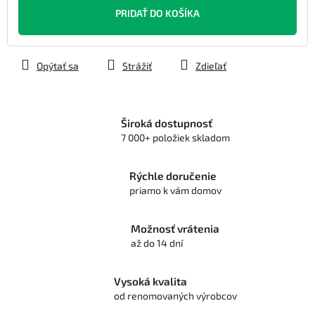
cena:
PRIDAŤ DO KOŠÍKA
Opýtať sa
Strážiť
Zdieľať
Široká dostupnosť
7 000+ položiek skladom
Rýchle doručenie
priamo k vám domov
Možnosť vrátenia
až do 14 dní
Vysoká kvalita
od renomovaných výrobcov