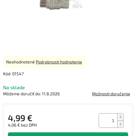
Priemerné
Neohodnotené
Podrobnosti hodnotenia
hodnotenie
produktu
Kód:
01547
je
0,0
Na sklade
z
Môžeme doručiť do:
11.8.2026
Možnosti doručenia
5
hviezdičiek.
4,99 €
4,06 € bez DPH
Jednotková