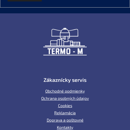
Z
á
p
ä
t
i
e
Zákaznícky servis
Obchodné podmienky
Ochrana osobných údajov
Cookies
Reklamácia
Doprava a poštovné
Kontakty