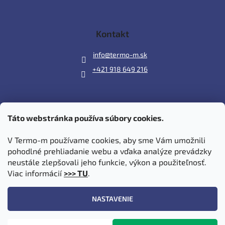
Kontakt
info
@
termo-m.sk
+421 918 649 216
Táto webstránka používa súbory cookies.
Prijímame online platby
V Termo-m používame cookies, aby sme Vám umožnili
pohodlné prehliadanie webu a vďaka analýze prevádzky
neustále zlepšovali jeho funkcie, výkon a použiteľnosť.
Viac informácií
>>> TU
.
Vytvoril Shoptet
|
Upravil Balkys
NASTAVENIE
Copyright 2026
Termo-m.sk
. Všetky práva vyhradené.
Upraviť