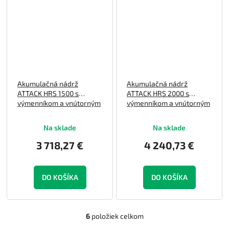
Akumulačná nádrž
Akumulačná nádrž
ATTACK HRS 1500 s
ATTACK HRS 2000 s
výmenníkom a vnútorným
výmenníkom a vnútorným
160 l smaltovaným
160 l smaltovaným
zásobníkom TÚV
zásobníkom TÚV
Na sklade
Na sklade
3 718,27 €
4 240,73 €
DO KOŠÍKA
DO KOŠÍKA
6
položiek celkom
O