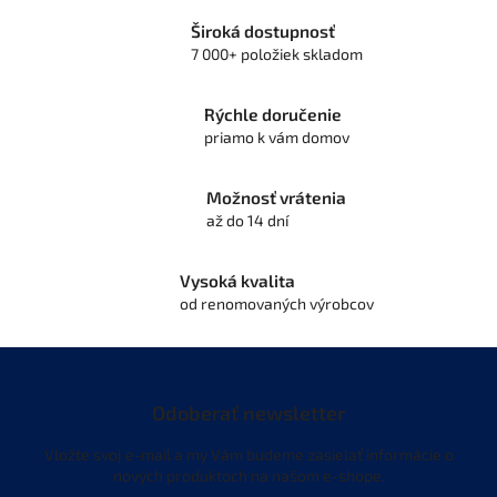
v
l
Široká dostupnosť
á
7 000+ položiek skladom
d
a
c
Rýchle doručenie
i
priamo k vám domov
e
p
r
Možnosť vrátenia
v
až do 14 dní
k
y
v
Vysoká kvalita
ý
od renomovaných výrobcov
p
i
s
u
Odoberať newsletter
Vložte svoj e-mail a my Vám budeme zasielať informácie o
nových produktoch na našom e-shope.