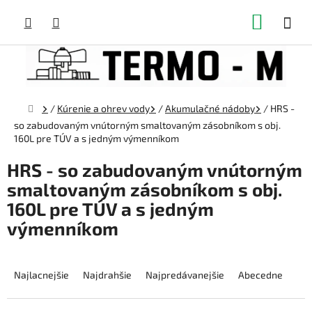
Prejsť
NÁKUP
na
obsah
KOŠÍK
Domov
/
Kúrenie a ohrev vody
/
Akumulačné nádoby
/
HRS -
so zabudovaným vnútorným smaltovaným zásobníkom s obj.
160L pre TÚV a s jedným výmenníkom
HRS - so zabudovaným vnútorným
smaltovaným zásobníkom s obj.
160L pre TÚV a s jedným
výmenníkom
R
a
Najlacnejšie
Najdrahšie
Najpredávanejšie
Abecedne
d
e