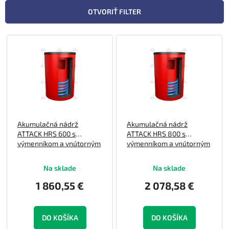
n
OTVORIŤ FILTER
i
e
V
p
ý
r
p
o
i
d
s
u
p
k
r
t
o
o
Akumulačná nádrž
Akumulačná nádrž
d
v
ATTACK HRS 600 s
ATTACK HRS 800 s
u
výmenníkom a vnútorným
výmenníkom a vnútorným
k
160 l smaltovaným
160 l smaltovaným
t
zásobníkom TÚV
zásobníkom TÚV
Na sklade
Na sklade
o
v
1 860,55 €
2 078,58 €
DO KOŠÍKA
DO KOŠÍKA