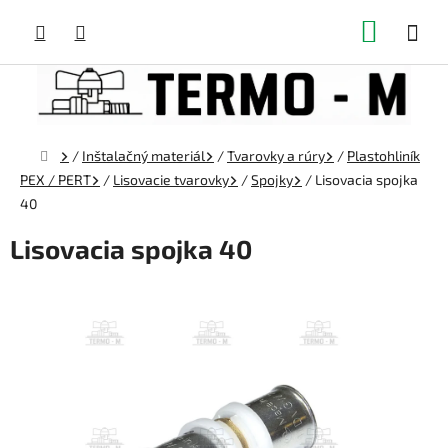
Prejsť
NÁKUP
na
obsah
KOŠÍK
Domov
/
Inštalačný materiál
/
Tvarovky a rúry
/
Plastohliník
PEX / PERT
/
Lisovacie tvarovky
/
Spojky
/
Lisovacia spojka
40
Lisovacia spojka 40