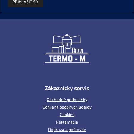
PRIHLÁSIŤ SA
Z
á
p
ä
t
i
e
Zákaznícky servis
Obchodné podmienky
Ochrana osobných údajov
Cookies
Reklamácia
Doprava a poštovné