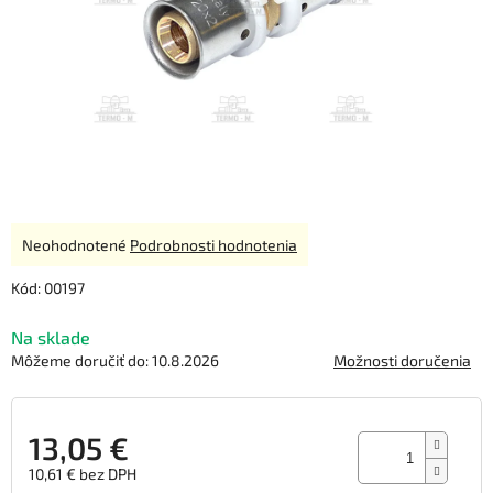
Priemerné
Neohodnotené
Podrobnosti hodnotenia
hodnotenie
produktu
Kód:
00197
je
0,0
Na sklade
z
Môžeme doručiť do:
10.8.2026
Možnosti doručenia
5
hviezdičiek.
13,05 €
10,61 € bez DPH