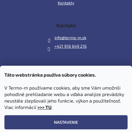
Kontakty
Kontakt
info
@
termo-m.sk
+421 918 649 216
Táto webstránka používa súbory cookies.
Prijímame online platby
V Termo-m používame cookies, aby sme Vám umožnili
pohodlné prehliadanie webu a vďaka analýze prevádzky
neustále zlepšovali jeho funkcie, výkon a použiteľnosť.
Viac informácií
>>> TU
.
Vytvoril Shoptet
|
Upravil Balkys
NASTAVENIE