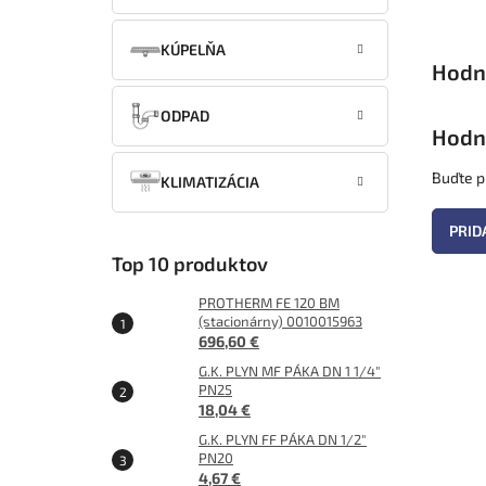
KÚPELŇA
ODPAD
Hodn
Buďte pr
KLIMATIZÁCIA
PRID
Top 10 produktov
PROTHERM FE 120 BM
(stacionárny) 0010015963
696,60 €
G.K. PLYN MF PÁKA DN 1 1/4"
PN25
18,04 €
G.K. PLYN FF PÁKA DN 1/2"
PN20
4,67 €