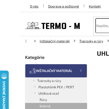
Prejsť
O nás
Doprava a poštovné
Kontakt
na
obsah
Domov
Inštalačný materiál
Tvarovky a rúry
B
UHL
o
Kategórie
Preskočiť
č
kategórie
n
ý
INŠTALAČNÝ MATERIÁL
p
a
Tvarovky a rúry
n
Plastohliník PEX / PERT
e
Uhlíková oceľ
l
Rúry
Kolená