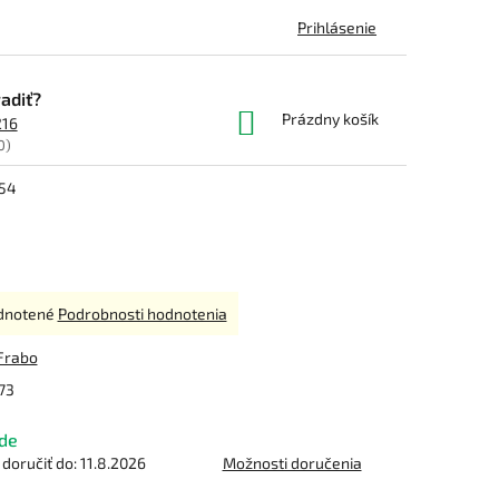
Prihlásenie
adiť?
NÁKUPNÝ
Prázdny košík
216
KOŠÍK
0)
 54
rné
dnotené
Podrobnosti hodnotenia
enie
tu
Frabo
73
de
čiek.
oručiť do:
11.8.2026
Možnosti doručenia