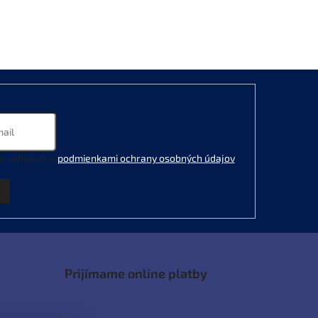
u súhlasíte s
podmienkami ochrany osobných údajov
.
Prijímame online platby