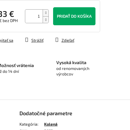
33 €
PRIDAŤ DO KOŠÍKA
€ bez DPH
tková
ýtať sa
Strážiť
Zdieľať
Vysoká kvalita
ožnosť vrátenia
od renomovaných
ž do 14 dní
výrobcov
Dodatočné parametre
Kategória
:
Kolená