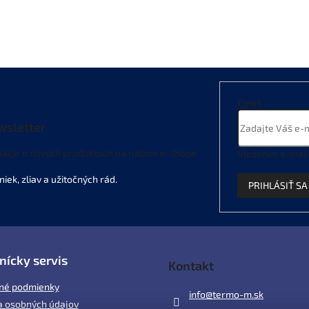
Email
wsletter
mácie o nových produktoch na našom e-shope.
Vložením e-mail
PRIHLÁSIŤ SA
nícky servis
Kontakt
né podmienky
info
@
termo-m.sk
 osobných údajov