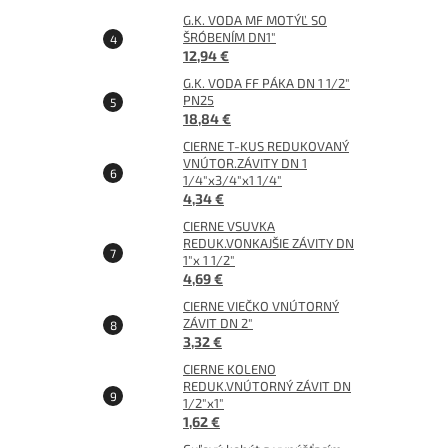
G.K. VODA MF MOTÝĽ SO
ŠRÓBENÍM DN1"
12,94 €
G.K. VODA FF PÁKA DN 1 1/2"
PN25
18,84 €
CIERNE T-KUS REDUKOVANÝ
VNÚTOR.ZÁVITY DN 1
1/4"x3/4"x1 1/4"
4,34 €
CIERNE VSUVKA
REDUK.VONKAJŠIE ZÁVITY DN
1"x 1 1/2"
4,69 €
CIERNE VIEČKO VNÚTORNÝ
ZÁVIT DN 2"
3,32 €
CIERNE KOLENO
REDUK.VNÚTORNÝ ZÁVIT DN
1/2"x1"
1,62 €