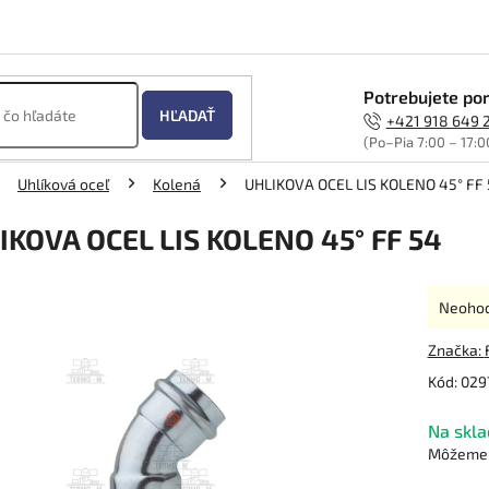
Potrebujete por
HĽADAŤ
+421 918 649 
(Po–Pia 7:00 – 17:0
Uhlíková oceľ
Kolená
UHLIKOVA OCEL LIS KOLENO 45° FF
IKOVA OCEL LIS KOLENO 45° FF 54
Prieme
Neoho
hodnot
produk
Značka:
je
Kód:
029
0,0
z
Na skla
5
hviezdi
Môžeme d