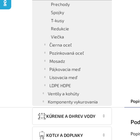
Prechody
Spojky
T-kusy
Redukcie
Viečka
Čierna oceľ
Pozinkovaná oceľ
Mosadz
Pájkovacia meď
Lisovacia meď
LDPE HDPE
Ventily a kohúty
Popi
Komponenty vykurovania
KÚRENIE A OHREV VODY
Pod
Popi
KOTLY A DOPLNKY