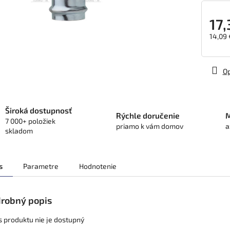
17,
14,09 
Jedno
cena:
Op
Široká dostupnosť
Rýchle doručenie
M
7 000+ položiek
priamo k vám domov
a
skladom
s
Parametre
Hodnotenie
robný popis
s produktu nie je dostupný